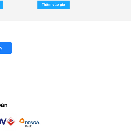
Thêm vào giỏ
ý
oán