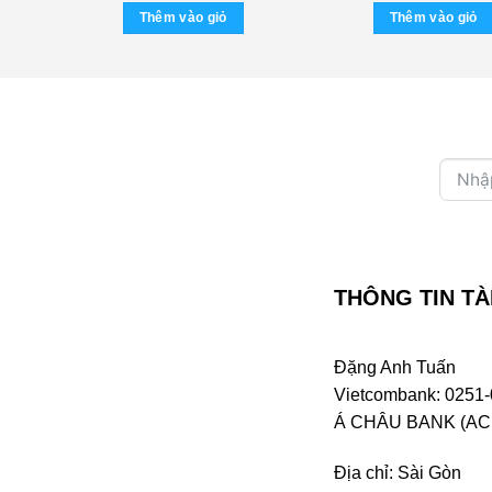
là:
Thêm vào giỏ
Thêm vào giỏ
270.0
THÔNG TIN TÀ
Đặng Anh Tuấn
Vietcombank: 0251-
Á CHÂU BANK (ACB 
Địa chỉ: Sài Gòn