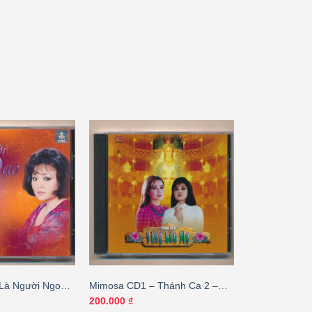
Là Người Ngoại
Mimosa CD1 – Thánh Ca 2 –
)
Dâng Lên Mẹ (Art xanh) KGVHC
200.000
₫