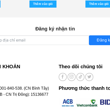
tại
Thêm vào giỏ
Thêm vào giỏ
00 ₫.
là:
150.000 ₫.
Đăng ký nhận tin
Đăng k
I KHOẢN
Theo dõi chúng tôi
Phương thức thanh t
001-840-538. (CN Bình Tây)
- CN Trị Đông): 15136677