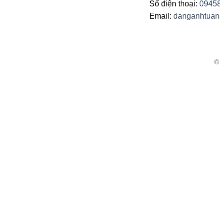
Số điện thoại:
0945
Email:
danganhtua