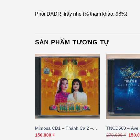
Phôi DADR, trầy nhẹ (% tham khảo: 98%)
SẢN PHẨM TƯƠNG TỰ
 Mùa Giáng
Mimosa CD1 – Thánh Ca 2 –
TNCD560 – Ave 
VHC
Dâng Lên Mẹ
Từ Bi – Mai Th
Giá
150.000
₫
270.000
₫
150.
gốc
BÌA GỐC)