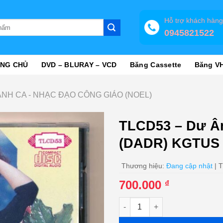
Hỗ trợ khách hàn
0945821522
NG CHỦ
DVD – BLURAY – VCD
Băng Cassette
Băng V
NH CA - NHẠC ĐẠO CÔNG GIÁO (NOEL)
TLCD53 – Dư Â
(DADR) KGTUS
Thương hiệu:
Đang cập nhật
| T
700.000
₫
TLCD53 - Dư Âm Mùa Giáng S