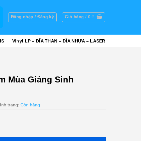
g
Đăng nhập / Đăng ký
Giỏ hàng /
0
₫
HS
Vinyl LP – ĐĨA THAN – ĐĨA NHỰA – LASER
m Mùa Giáng Sinh
ình trạng:
Còn hàng
inh (DADR) KGTUS số lượng