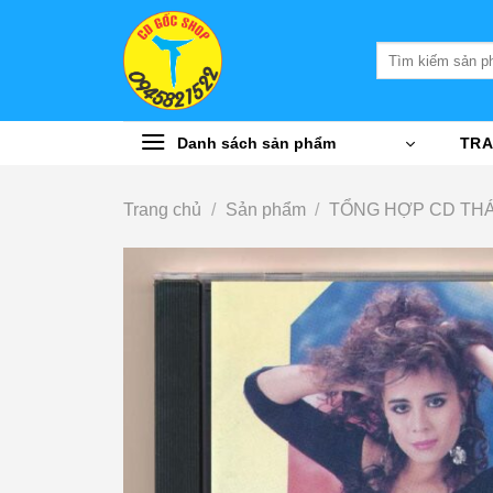
Bỏ
qua
Tìm
nội
kiếm:
dung
Danh sách sản phẩm
TRA
Trang chủ
/
Sản phẩm
/
TỔNG HỢP CD THÁ