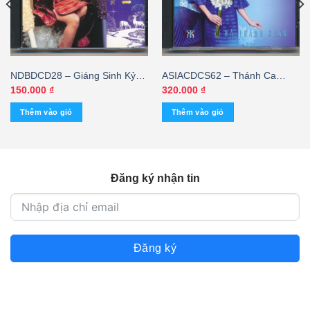
NDBDCD28 – Giáng Sinh Kỷ
ASIACDCS62 – Thánh Ca
Niệm (mã vạch)
Dâng Mẹ – Hà Thanh Xuân
150.000
₫
320.000
₫
Thêm vào giỏ
Thêm vào giỏ
Đăng ký nhận tin
Đăng ký