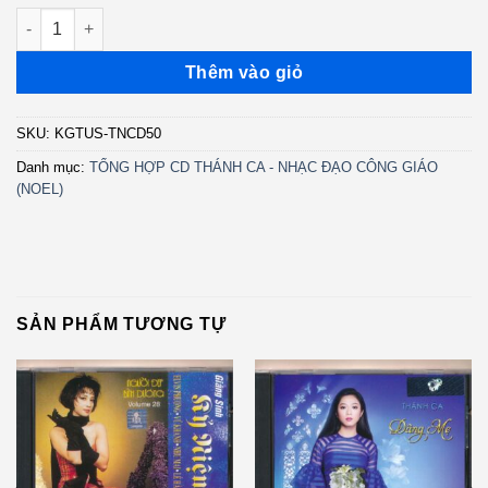
TNCD50 - Tình Khúc Giáng Sinh (3 Góc) KGTUS số lượng
Thêm vào giỏ
SKU:
KGTUS-TNCD50
Danh mục:
TỔNG HỢP CD THÁNH CA - NHẠC ĐẠO CÔNG GIÁO
(NOEL)
SẢN PHẨM TƯƠNG TỰ