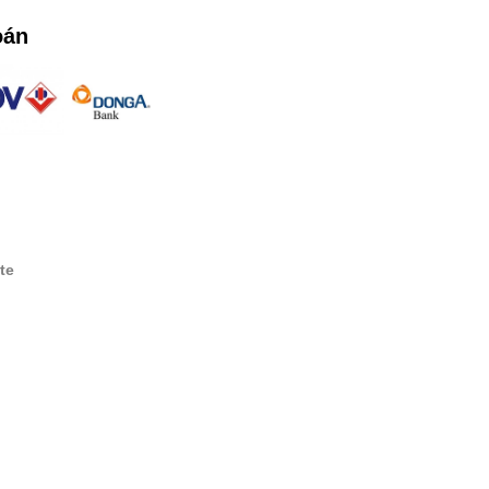
oán
te