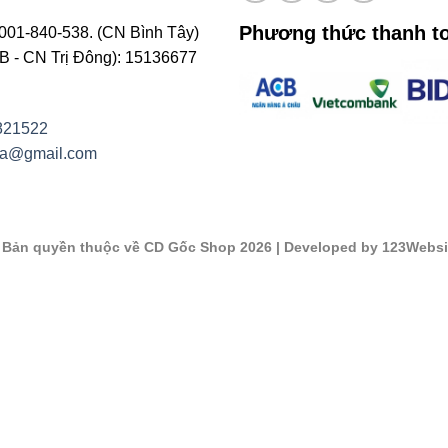
Phương thức thanh t
001-840-538. (CN Bình Tây)
- CN Trị Đông): 15136677
821522
na@gmail.com
©
Bản quyền thuộc về CD Gốc Shop 2026
| Developed by 123Websi