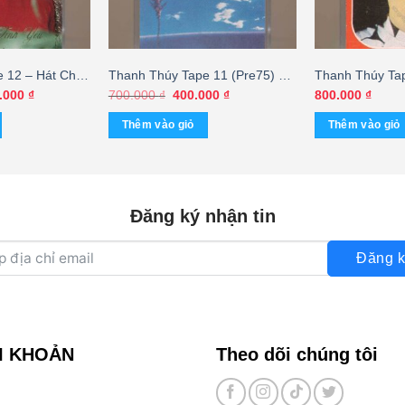
 12 – Hát Cho
Thanh Thúy Tape 11 (Pre75) –
Thanh Thúy Tap
 Đen, KHÔNG
Thanh Thúy 11 (KHÔNG BÌA
Tiếng Hát Tha
Giá
Giá
Giá
.000
₫
700.000
₫
400.000
₫
800.000
₫
hiện
gốc
hiện
S
GỐC) KGFR – cái
tại
là:
tại
Thêm vào giỏ
Thêm vào giỏ
00.000 ₫.
là:
700.000 ₫.
là:
450.000 ₫.
400.000 ₫.
Đăng ký nhận tin
Đăng k
I KHOẢN
Theo dõi chúng tôi