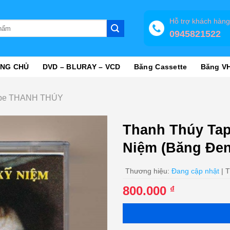
Hỗ trợ khách hàn
0945821522
NG CHỦ
DVD – BLURAY – VCD
Băng Cassette
Băng V
pe THANH THÚY
Thanh Thúy Tap
Niệm (Băng Đe
Thương hiệu:
Đang cập nhật
| T
800.000
₫