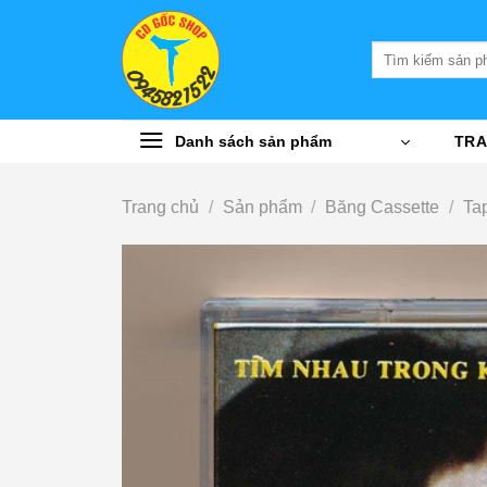
Bỏ
qua
Tìm
nội
kiếm:
dung
Danh sách sản phẩm
TRA
Trang chủ
/
Sản phẩm
/
Băng Cassette
/
Ta