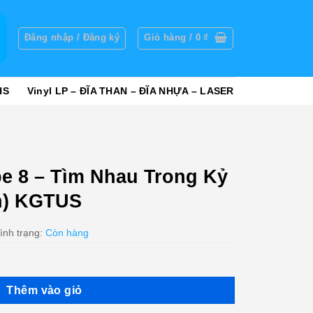
g
Đăng nhập / Đăng ký
Giỏ hàng /
0
₫
HS
Vinyl LP – ĐĨA THAN – ĐĨA NHỰA – LASER
e 8 – Tìm Nhau Trong Kỷ
n) KGTUS
ình trạng:
Còn hàng
Thêm vào giỏ