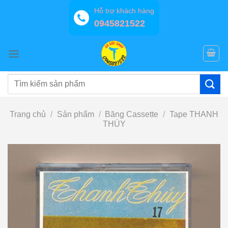
Bỏ
Hỗ trợ khách hàng
qua
0945821522
nội
dung
Tìm
kiếm:
Trang chủ
/
Sản phẩm
/
Băng Cassette
/
Tape THANH
THÚY