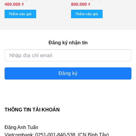
– Nhạc Hòa Tấu (KGFR)
Nhau Trong Kỷ Niệm (Băng
400.000
₫
800.000
₫
Đen) KGTUS
Thêm vào giỏ
Thêm vào giỏ
Đăng ký nhận tin
Đăng ký
THÔNG TIN TÀI KHOẢN
Đặng Anh Tuấn
Vietcombank: 0251-001-840-538. (CN Bình Tây)