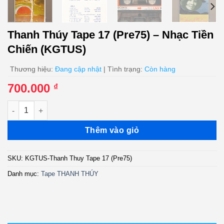
Thanh Thúy Tape 17 (Pre75) – Nhạc Tiền
Chiến (KGTUS)
Thương hiệu:
Đang cập nhật
| Tình trạng:
Còn hàng
700.000
₫
Thanh Thúy Tape 17 (Pre75) - Nhạc Tiền Chiến (KGTUS) số lượ
Thêm vào giỏ
SKU:
KGTUS-Thanh Thuy Tape 17 (Pre75)
Danh mục:
Tape THANH THÚY