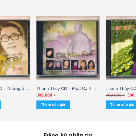
1 – Những tình
Thanh Thúy CD – Phật Ca 4 –
Thanh Thúy CD
 Thơ
Kiếp Nhân Sinh
Quê Hương (IF
Giá
300.000
₫
400.000
₫
300
gốc
là:
Thêm vào giỏ
Thêm vào giỏ
400.
Đăng ký nhận tin