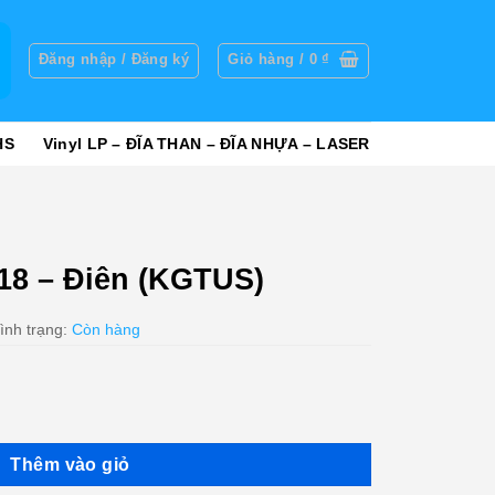
g
Đăng nhập / Đăng ký
Giỏ hàng /
0
₫
HS
Vinyl LP – ĐĨA THAN – ĐĨA NHỰA – LASER
18 – Điên (KGTUS)
ình trạng:
Còn hàng
US) số lượng
Thêm vào giỏ