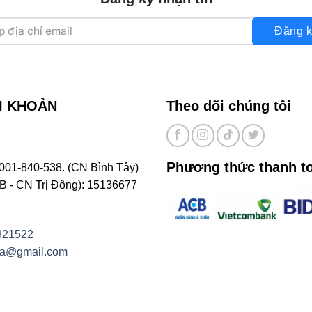
Đăng k
I KHOẢN
Theo dõi chúng tôi
Phương thức thanh t
001-840-538. (CN Bình Tây)
- CN Trị Đông): 15136677
821522
na@gmail.com