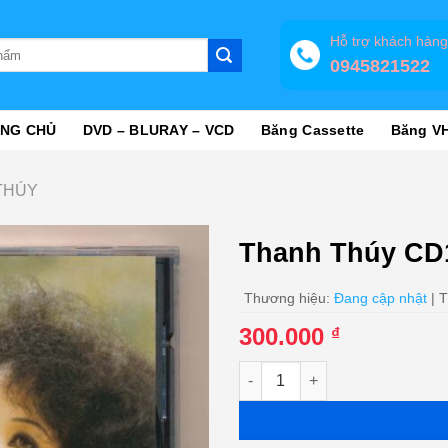
Hỗ trợ khách hàn
0945821522
NG CHỦ
DVD – BLURAY – VCD
Băng Cassette
Băng V
 THÚY
Thanh Thúy CD
Thương hiệu:
Đang cập nhật
| T
300.000
₫
Thanh Thúy CD18 - Điên (KGT