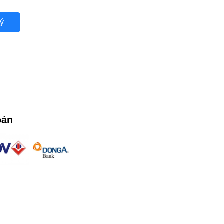
ý
oán