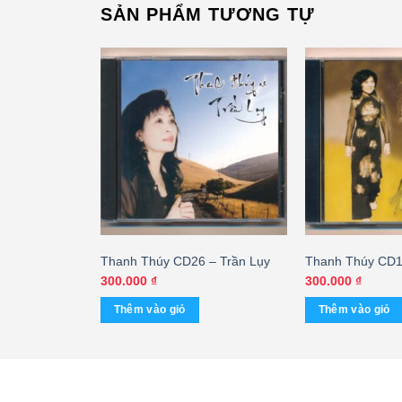
SẢN PHẨM TƯƠNG TỰ
ÀNG
 – Thanh
Thanh Thúy CD26 – Trần Lụy
Thanh Thúy CD1
ình Khúc Trúc
khúc Hoàng Thi
300.000
₫
300.000
₫
GTUS
Thêm vào giỏ
Thêm vào giỏ