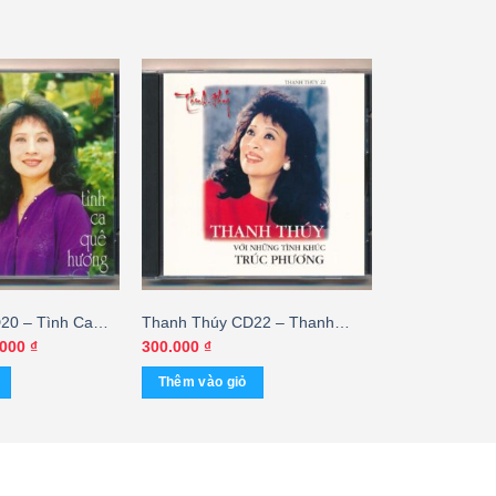
20 – Tình Ca
Thanh Thúy CD22 – Thanh
PI, Trầy) KGTUS
Thúy Với Những Tình Khúc Trúc
Giá
.000
₫
300.000
₫
hiện
Phương (CDV) KGTUS
tại
Thêm vào giỏ
000 ₫.
là:
300.000 ₫.