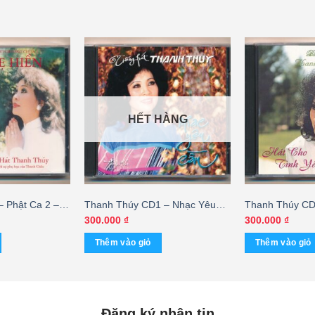
HẾT HÀNG
 Phật Ca 2 –
Thanh Thúy CD1 – Nhạc Yêu
Thanh Thúy CD
Cầu (CDV) KGTUS
Tình Yêu
300.000
₫
300.000
₫
Thêm vào giỏ
Thêm vào giỏ
Đăng ký nhận tin