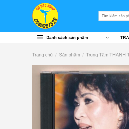
Bỏ
qua
Tìm
nội
kiếm:
dung
Danh sách sản phẩm
TRA
Trang chủ
/
Sản phẩm
/
Trung Tâm THANH