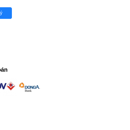
ý
oán