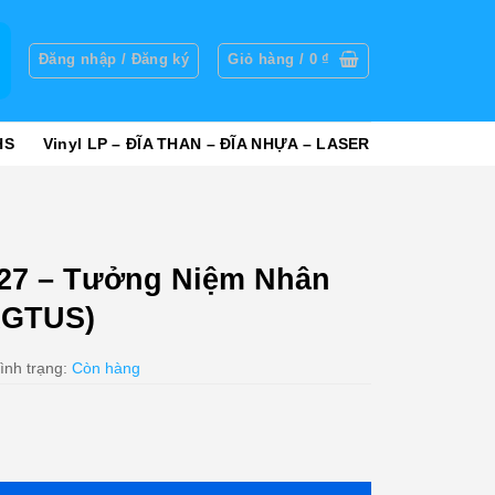
g
Đăng nhập / Đăng ký
Giỏ hàng /
0
₫
HS
Vinyl LP – ĐĨA THAN – ĐĨA NHỰA – LASER
27 – Tưởng Niệm Nhân
(KGTUS)
ình trạng:
Còn hàng
m Nhân Tài Nhạc Việt (KGTUS) số lượng