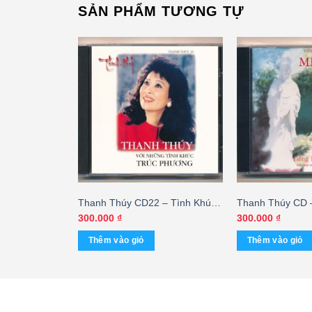
SẢN PHẨM TƯƠNG TỰ
Phật Ca 1 –
Thanh Thúy CD22 – Tình Khúc
Thanh Thúy CD –
ùa
Trúc Phương
Mẹ Hiền
300.000
₫
300.000
₫
Thêm vào giỏ
Thêm vào giỏ