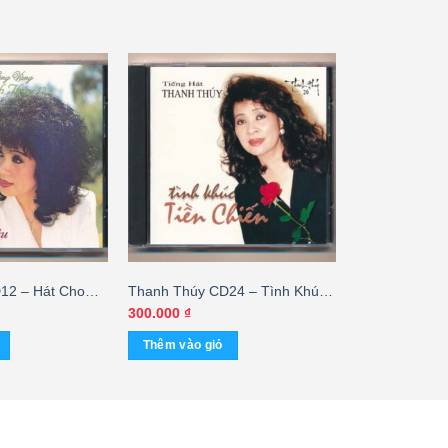
12 – Hát Cho
Thanh Thúy CD24 – Tình Khúc
Tiền Chiến – Thanh Thúy (tb)
300.000
₫
KGTUS
Thêm vào giỏ