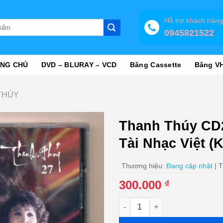
Hỗ trợ khách hàn
0945821522
NG CHỦ
DVD – BLURAY – VCD
Băng Cassette
Băng V
 THÚY
Thanh Thúy CD
Tài Nhạc Việt 
Thương hiệu:
Đang cập nhật
| T
300.000
₫
Thanh Thúy CD27 - Tưởng Niệ