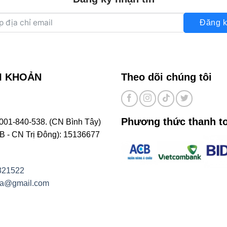
Đăng k
I KHOẢN
Theo dõi chúng tôi
Phương thức thanh t
001-840-538. (CN Bình Tây)
- CN Trị Đông): 15136677
821522
na@gmail.com