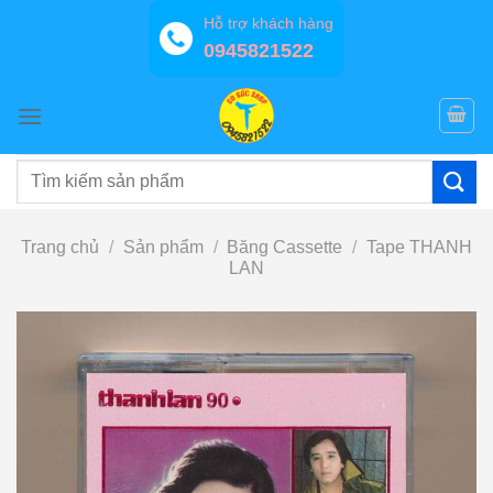
Bỏ
Hỗ trợ khách hàng
qua
0945821522
nội
dung
Tìm
kiếm:
Trang chủ
/
Sản phẩm
/
Băng Cassette
/
Tape THANH
LAN