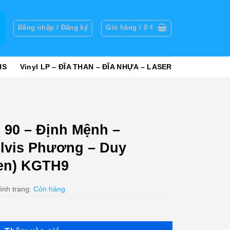
g
Đăng nhập / Đăng ký
Giỏ hàng /
0
₫
HS
Vinyl LP – ĐĨA THAN – ĐĨA NHỰA – LASER
 90 – Định Mệnh –
lvis Phương – Duy
en) KGTH9
ình trạng:
Còn hàng