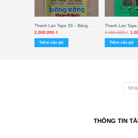
– Nhạc Vàng
Thanh Lan Tape 33 – Băng
Thanh Lan Tape
)
Vàng Thanh Lan (KGTUS) – cái
Ca Vô Tận – Hư
Giá
2.000.000
₫
2.000.000
₫
1.0
gốc
Thanh Phong – 
là:
Thêm vào giỏ
Thêm vào giỏ
Tuấn Vũ (Băng 
2.0
BÌA GỐC) KGFR
THÔNG TIN TÀ