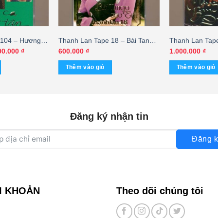
 104 – Hương
Thanh Lan Tape 18 – Bài Tango
Thanh Lan Tap
ơng Lan –
Cho Em – Khánh Ly (Băng
Đầu – Như Mai
Giá
00.000
₫
600.000
₫
1.000.000
₫
hiện
Thanh Tuyền –
Trong) KGTUS
KGTUS
tại
Thêm vào giỏ
Thêm vào giỏ
Đen, KHÔNG
00.000 ₫.
là:
1.000.000 ₫.
Đăng ký nhận tin
Đăng k
I KHOẢN
Theo dõi chúng tôi