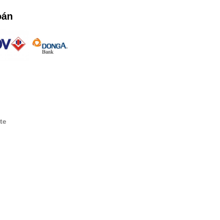
oán
te