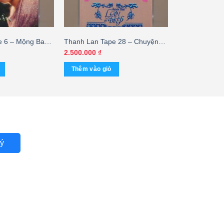
e 6 – Mộng Ban
Thanh Lan Tape 28 – Chuyện
 (Băng Đen)
Tình Lan Và Điệp 1 – Hương
2.500.000
₫
Lan (Băng Đen) KGTUS
Thêm vào giỏ
ý