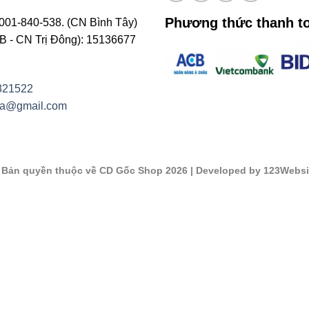
Phương thức thanh t
001-840-538. (CN Bình Tây)
- CN Trị Đông): 15136677
821522
na@gmail.com
©
Bản quyền thuộc về CD Gốc Shop 2026
| Developed by 123Websi