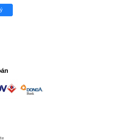
ý
oán
te