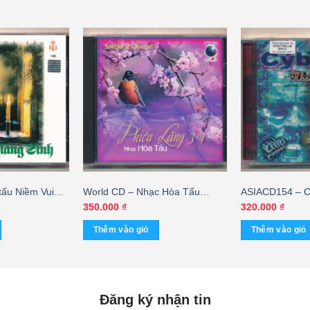
ấu Niềm Vui
World CD – Nhạc Hòa Tấu
ASIACD154 – C
istopher Le
Phiêu Lãng 3-4 (2 Disc)
Tấu)
350.000
₫
320.000
₫
Thêm vào giỏ
Thêm vào giỏ
Đăng ký nhận tin