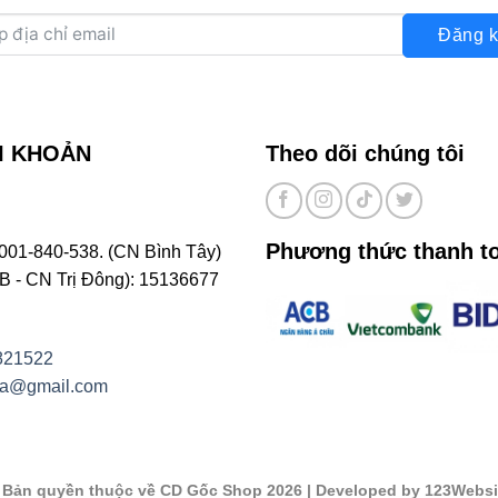
Đăng k
I KHOẢN
Theo dõi chúng tôi
Phương thức thanh t
001-840-538. (CN Bình Tây)
- CN Trị Đông): 15136677
821522
na@gmail.com
©
Bản quyền thuộc về CD Gốc Shop 2026
| Developed by 123Websi