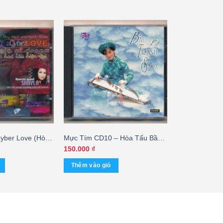
yber Love (Hòa
Mực Tím CD10 – Hòa Tấu Bầu
Tranh Sáo 10
150.000
₫
Thêm vào giỏ