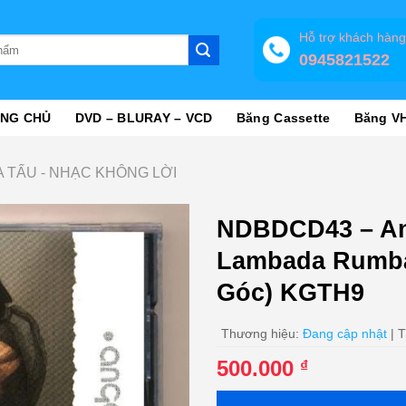
Hỗ trợ khách hàn
0945821522
NG CHỦ
DVD – BLURAY – VCD
Băng Cassette
Băng V
 TẤU - NHẠC KHÔNG LỜI
NDBDCD43 – Ang
Lambada Rumba
Góc) KGTH9
Thương hiệu:
Đang cập nhật
| T
500.000
₫