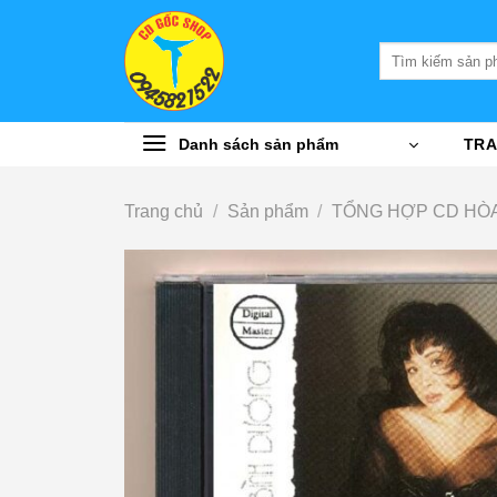
Bỏ
qua
Tìm
nội
kiếm:
dung
Danh sách sản phẩm
TRA
Trang chủ
/
Sản phẩm
/
TỔNG HỢP CD HÒA