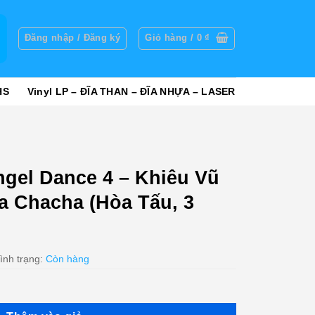
g
Đăng nhập / Đăng ký
Giỏ hàng /
0
₫
HS
Vinyl LP – ĐĨA THAN – ĐĨA NHỰA – LASER
el Dance 4 – Khiêu Vũ
 Chacha (Hòa Tấu, 3
ình trạng:
Còn hàng