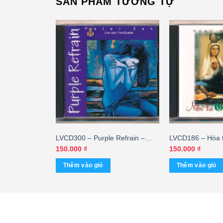
SẢN PHẨM TƯƠNG TỰ
Tấu Piano –
LVCD300 – Purple Refrain –
LVCD186 – Hòa t
Peter Zak (Hòa Tấu)
Giáng Sinh – Chr
150.000
₫
150.000
₫
Thêm vào giỏ
Thêm vào giỏ