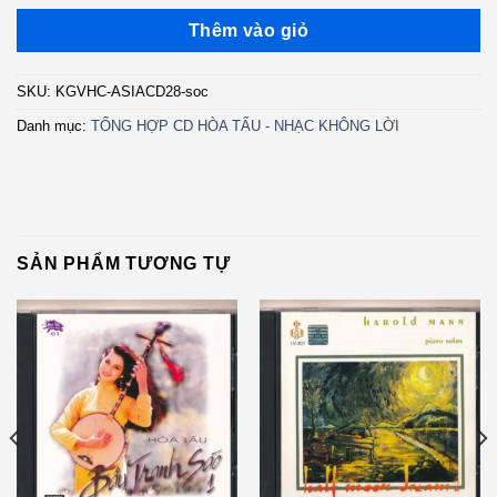
Thêm vào giỏ
SKU:
KGVHC-ASIACD28-soc
Danh mục:
TỔNG HỢP CD HÒA TẤU - NHẠC KHÔNG LỜI
SẢN PHẨM TƯƠNG TỰ