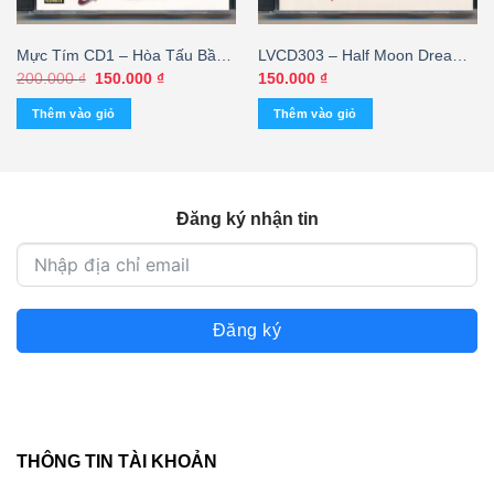
Mực Tím CD1 – Hòa Tấu Bầu
LVCD303 – Half Moon Dreams
Tranh Sáo 1 (TBD)
2 – Harold Mann – Piano Solos
Giá
Giá
200.000
₫
150.000
₫
150.000
₫
gốc
hiện
(Hòa Tấu)
là:
tại
Thêm vào giỏ
Thêm vào giỏ
200.000 ₫.
là:
150.000 ₫.
Đăng ký nhận tin
Đăng ký
THÔNG TIN TÀI KHOẢN