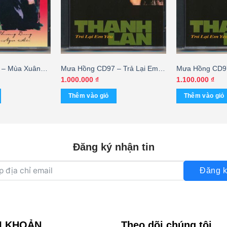
 – Mùa Xuân
Mưa Hồng CD97 – Trả Lại Em
Mưa Hồng CD97
ng Dung –
Yêu – Thanh Lan (3 Góc)
Yêu – Thanh L
1.000.000
₫
1.100.000
₫
HCM)
KGTUS
Thêm vào giỏ
Thêm vào giỏ
Đăng ký nhận tin
Đăng k
I KHOẢN
Theo dõi chúng tôi