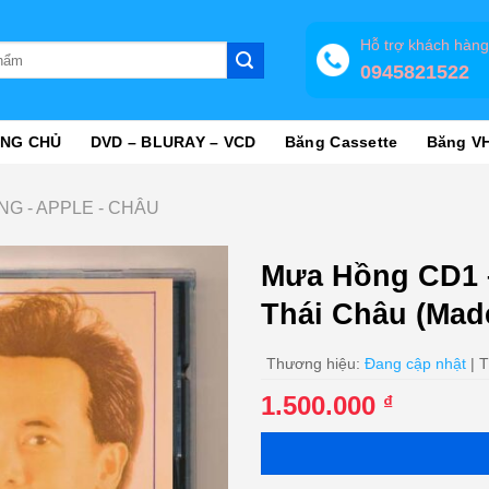
Hỗ trợ khách hàn
0945821522
NG CHỦ
DVD – BLURAY – VCD
Băng Cassette
Băng V
NG - APPLE - CHÂU
Mưa Hồng CD1 
Thái Châu (Mad
Thương hiệu:
Đang cập nhật
| T
1.500.000
₫