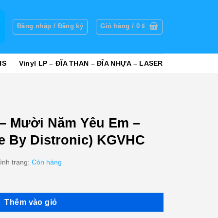
g
Đăng nhập / Đăng ký
Giỏ hàng /
0
₫
HS
Vinyl LP – ĐĨA THAN – ĐĨA NHỰA – LASER
– Mười Năm Yêu Em –
e By Distronic) KGVHC
ình trạng:
Còn hàng
Thêm vào giỏ