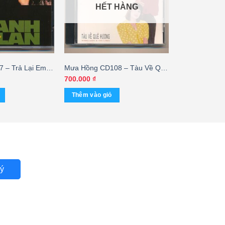
HẾT HÀNG
 – Trả Lại Em
Mưa Hồng CD108 – Tàu Về Quê
an (JVC) KGTUS
Hương – Tài Linh – Đình Văn
700.000
₫
(JVC) – cái
Thêm vào giỏ
ý