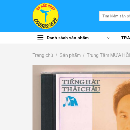
Bỏ
qua
Tìm
nội
kiếm:
dung
Danh sách sản phẩm
TRA
Trang chủ
/
Sản phẩm
/
Trung Tâm MƯA HỒ