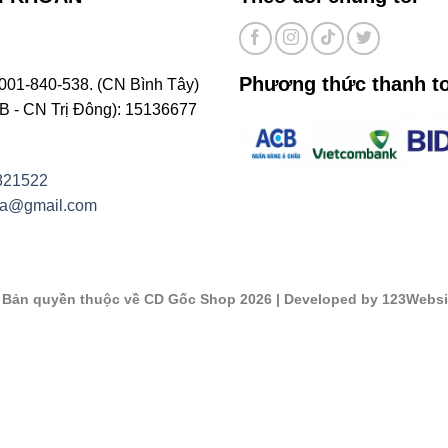
Phương thức thanh t
001-840-538. (CN Bình Tây)
- CN Trị Đông): 15136677
821522
na@gmail.com
©
Bản quyền thuộc về CD Gốc Shop 2026
| Developed by 123Websi