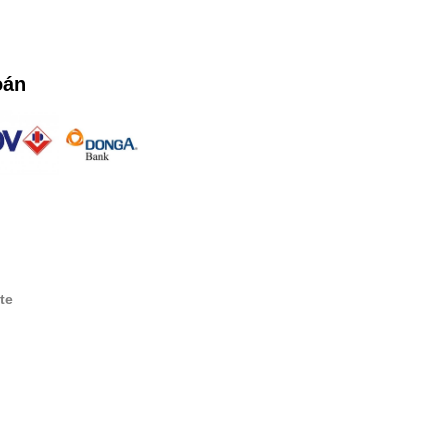
oán
te