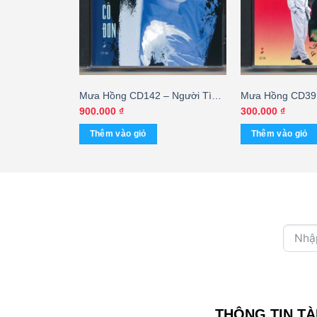
– Người Tình
Mưa Hồng CD142 – Người Tình
Mưa Hồng CD39
âu (IDM)
Cô Đơn – Thái Châu (JVC)
Cưới Em – Phươ
900.000
₫
300.000
₫
KGTUS
Ngọc Hải (KGM
Thêm vào giỏ
Thêm vào giỏ
THÔNG TIN TÀ