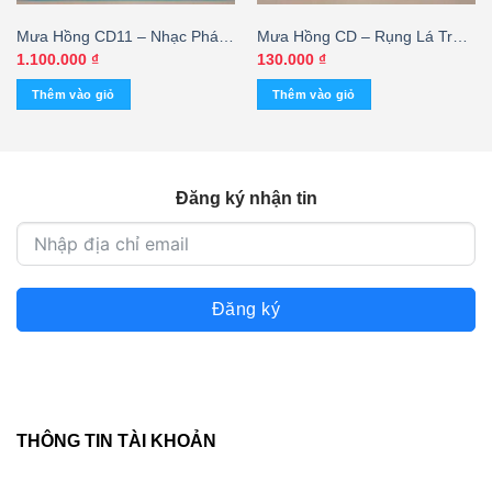
Mưa Hồng CD11 – Nhạc Pháp
Mưa Hồng CD – Rụng Lá Trầu
Chọn Lọc – Thanh Lan (JVC)
Duyên – Cát Tuyền
1.100.000
₫
130.000
₫
KGTH9
Thêm vào giỏ
Thêm vào giỏ
Đăng ký nhận tin
Đăng ký
THÔNG TIN TÀI KHOẢN