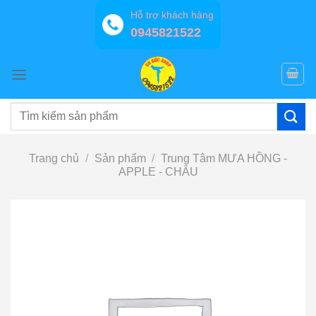
Bỏ
Hỗ trợ khách hàng
qua
0945821522
nội
dung
Tìm
kiếm:
Trang chủ
/
Sản phẩm
/
Trung Tâm MƯA HỒNG -
APPLE - CHÂU