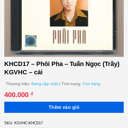
KHCD17 – Phôi Pha – Tuấn Ngọc (Trầy)
KGVHC – cái
Thương hiệu:
Đang cập nhật
| Tình trạng:
Còn hàng
400.000
₫
Thêm vào giỏ
SKU:
KGVHC-KHCD17