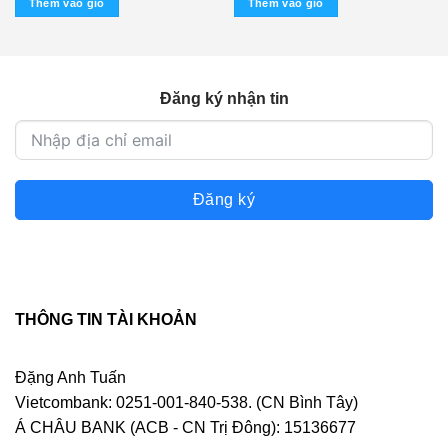
Thêm vào giỏ
Thêm vào giỏ
Tràn) KGTUS – cái
Đăng ký nhận tin
Đăng ký
THÔNG TIN TÀI KHOẢN
Đặng Anh Tuấn
Vietcombank: 0251-001-840-538. (CN Bình Tây)
Á CHÂU BANK (ACB - CN Trị Đông): 15136677