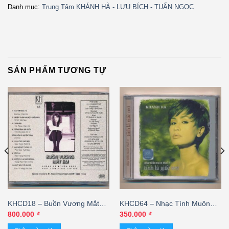
Danh mục:
Trung Tâm KHÁNH HÀ - LƯU BÍCH - TUẤN NGỌC
SẢN PHẨM TƯƠNG TỰ
KHCD18 – Buồn Vương Mắt
KHCD64 – Nhạc Tình Muôn
Em – Khánh Hà – Tuấn Ngọc –
Thuở 4 – Tình Là Giấc Mơ –
800.000
₫
350.000
₫
Anh Tú – Vĩnh Trinh (Phôi
Khánh Hà – cái