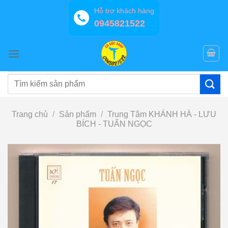
Bỏ
Hỗ trợ khách hàng
qua
0945821522
nội
dung
Tìm
kiếm:
Trang chủ
/
Sản phẩm
/
Trung Tâm KHÁNH HÀ - LƯU
BÍCH - TUẤN NGỌC