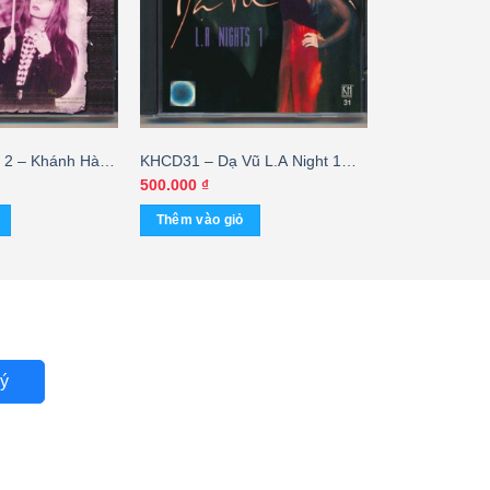
2 – Khánh Hà
KHCD31 – Dạ Vũ L.A Night 1
 trầy nhẹ)
(Digital Brother) KGTUS – cái
500.000
₫
Thêm vào giỏ
ý