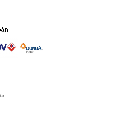
oán
te