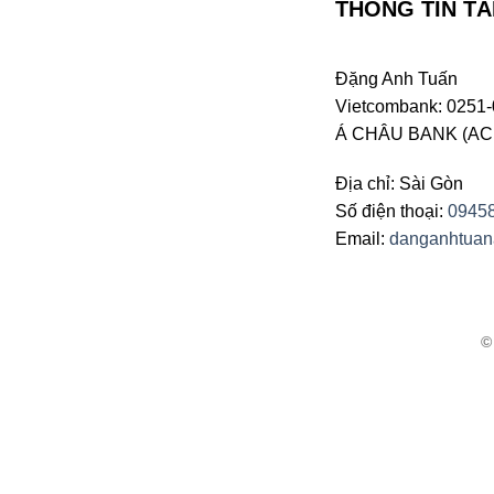
THÔNG TIN TÀ
Đặng Anh Tuấn
Vietcombank: 0251-
Á CHÂU BANK (ACB 
Địa chỉ: Sài Gòn
Số điện thoại:
0945
Email:
danganhtua