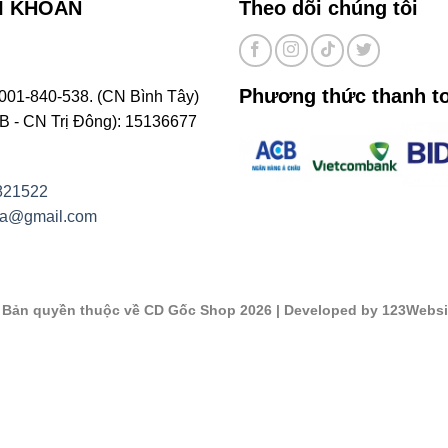
I KHOẢN
Theo dõi chúng tôi
Phương thức thanh t
001-840-538. (CN Bình Tây)
- CN Trị Đông): 15136677
821522
na@gmail.com
©
Bản quyền thuộc về CD Gốc Shop 2026
| Developed by 123Websi