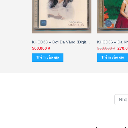
nh Muôn Thuở
KHCD33 – Đời Đá Vàng (Digital
KHCD36 – Dạ Kh
i Khắc – Bìa
Brother, C2) KGTUS
Giá
500.000
₫
350.000
₫
270.
gốc
là:
Thêm vào giỏ
Thêm vào giỏ
350.0