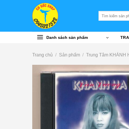
Bỏ
qua
Tìm
nội
kiếm:
dung
Danh sách sản phẩm
TRA
Trang chủ
/
Sản phẩm
/
Trung Tâm KHÁNH 