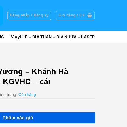
g
Đăng nhập / Đăng ký
Giỏ hàng /
0
₫
HS
Vinyl LP – ĐĨA THAN – ĐĨA NHỰA – LASER
Vương – Khánh Hà
r) KGVHC – cái
ình trạng:
Còn hàng
Thêm vào giỏ