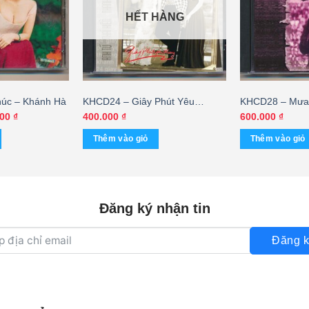
HẾT HÀNG
úc – Khánh Hà
KHCD24 – Giây Phút Yêu
KHCD28 – Mưa 
Thương (Digital Brother) KGTUS
(Digital Brother,
Giá
000
₫
400.000
₫
600.000
₫
hiện
– cái
KGVHC – cái
tại
Thêm vào giỏ
Thêm vào giỏ
00 ₫.
là:
270.000 ₫.
Đăng ký nhận tin
Đăng k