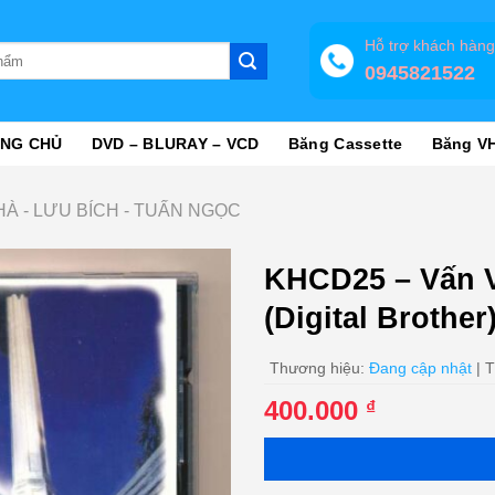
Hỗ trợ khách hàn
0945821522
NG CHỦ
DVD – BLURAY – VCD
Băng Cassette
Băng V
HÀ - LƯU BÍCH - TUẤN NGỌC
KHCD25 – Vấn 
(Digital Brothe
Thương hiệu:
Đang cập nhật
| T
400.000
₫