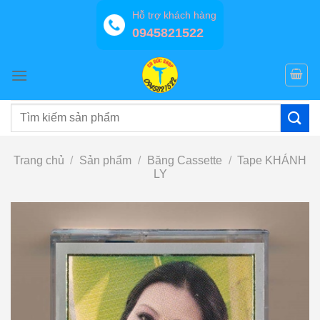
Bỏ
Hỗ trợ khách hàng
qua
0945821522
nội
dung
Tìm
kiếm:
Trang chủ
/
Sản phẩm
/
Băng Cassette
/
Tape KHÁNH
LY