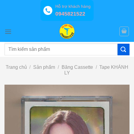
Bỏ
Hỗ trợ khách hàng
qua
0945821522
nội
dung
Tìm
kiếm:
Trang chủ
/
Sản phẩm
/
Băng Cassette
/
Tape KHÁNH
LY