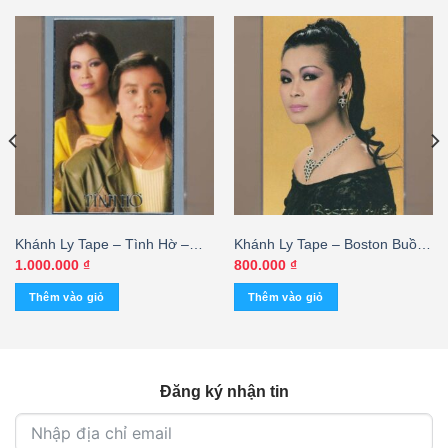
Khánh Ly Tape – Tình Hờ –
Khánh Ly Tape – Boston Buồn
Khánh Ly – Elvis Phương
(KGTUS) – cái
1.000.000
₫
800.000
₫
(Băng Đen) KGTUS
Thêm vào giỏ
Thêm vào giỏ
₫.
Đăng ký nhận tin