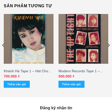
SẢN PHẨM TƯƠNG TỰ
Khánh Hà Tape 1 – Hát Cho
Modern Records Tape 1 –
Giấc Mơ Xưa (Băng Đen)
Together Again – The Up Tight
700.000
₫
500.000
₫
KGTUS
(KGTH9)
Thêm vào giỏ
Thêm vào giỏ
Đăng ký nhận tin