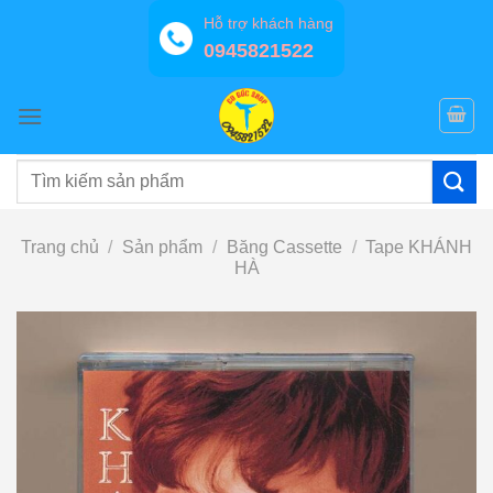
Bỏ
Hỗ trợ khách hàng
qua
0945821522
nội
dung
Tìm
kiếm:
Trang chủ
/
Sản phẩm
/
Băng Cassette
/
Tape KHÁNH
HÀ