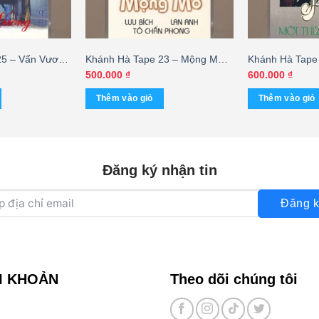
25 – Vấn Vương
Khánh Hà Tape 23 – Mộng Mơ –
Khánh Hà Tape
Lưu Bích – Lan Anh – Tô Chấn
Yêu Anh (KGT
500.000
₫
600.000
₫
Phong (KGTUS)
Thêm vào giỏ
Thêm vào giỏ
Đăng ký nhận tin
Đăng k
I KHOẢN
Theo dõi chúng tôi