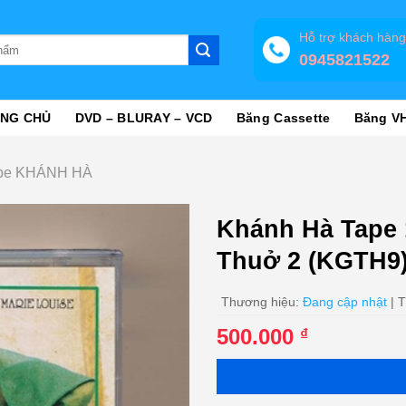
Hỗ trợ khách hàn
0945821522
NG CHỦ
DVD – BLURAY – VCD
Băng Cassette
Băng V
pe KHÁNH HÀ
Khánh Hà Tape 
Thuở 2 (KGTH9
Thương hiệu:
Đang cập nhật
| T
500.000
₫