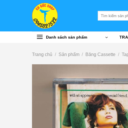
Bỏ
qua
Tìm
nội
kiếm:
dung
Danh sách sản phẩm
TRA
Trang chủ
/
Sản phẩm
/
Băng Cassette
/
Ta