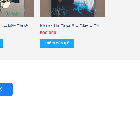
 1 – Một Thưở
Khánh Hà Tape 8 – Đêm – Trịnh
US)
Nam Sơn (KGTUS)
500.000
₫
Thêm vào giỏ
ý