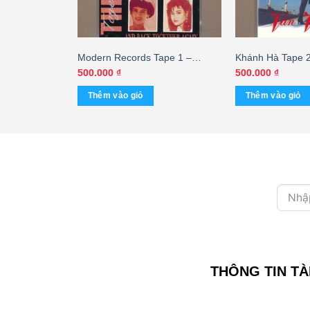
– Hát Cho
Modern Records Tape 1 –
Khánh Hà Tape 
ng Đen)
Together Again – The Up Tight
(KGTUS)
500.000
₫
500.000
₫
(KGTH9)
Thêm vào giỏ
Thêm vào giỏ
THÔNG TIN TÀ