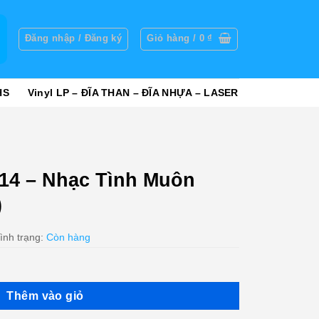
g
Đăng nhập / Đăng ký
Giỏ hàng /
0
₫
HS
Vinyl LP – ĐĨA THAN – ĐĨA NHỰA – LASER
14 – Nhạc Tình Muôn
)
ình trạng:
Còn hàng
Thêm vào giỏ