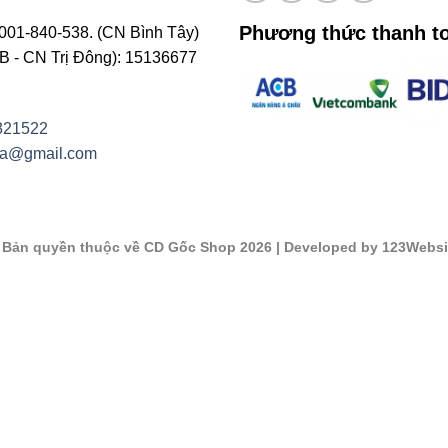
Phương thức thanh t
001-840-538. (CN Bình Tây)
- CN Trị Đông): 15136677
821522
na@gmail.com
©
Bản quyền thuộc về CD Gốc Shop 2026
| Developed by 123Websi