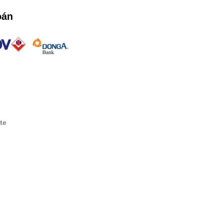
oán
te