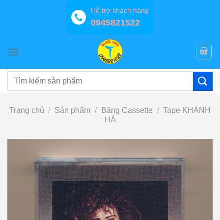
Bỏ
Hỗ trợ khách hàng
qua
0945821522
nội
dung
Tìm
kiếm:
Trang chủ
/
Sản phẩm
/
Băng Cassette
/
Tape KHÁNH
HÀ