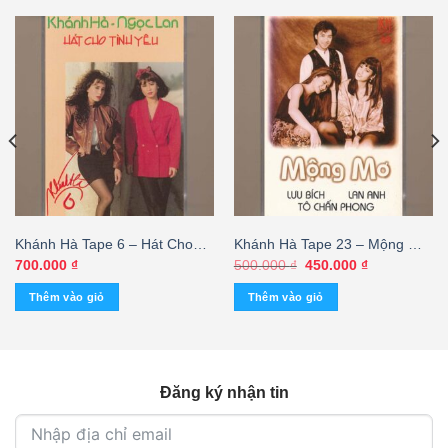
Khánh Hà Tape 6 – Hát Cho
Khánh Hà Tape 23 – Mộng Mơ
Tình Yêu – Khánh Hà – Ngọc
– Lưu Bích – Lan Anh – Tô
Giá
Giá
700.000
₫
500.000
₫
450.000
₫
gốc
hiện
Lan (KGTH9)
Chấn Phong (KGMG)
là:
tại
Thêm vào giỏ
Thêm vào giỏ
500.000 ₫.
là:
450.000 ₫.
Đăng ký nhận tin