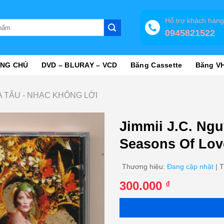
Hỗ trợ khách hàn
0945821522
NG CHỦ
DVD – BLURAY – VCD
Băng Cassette
Băng V
 TẤU - NHẠC KHÔNG LỜI
Jimmii J.C. Ng
Seasons Of Lov
Thương hiệu:
Đang cập nhật
| T
300.000
₫