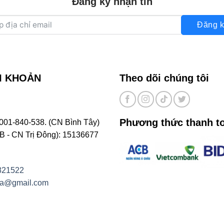
Đăng ký nhận tin
Đăng k
I KHOẢN
Theo dõi chúng tôi
Phương thức thanh t
001-840-538. (CN Bình Tây)
- CN Trị Đông): 15136677
821522
na@gmail.com