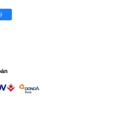
ý
oán