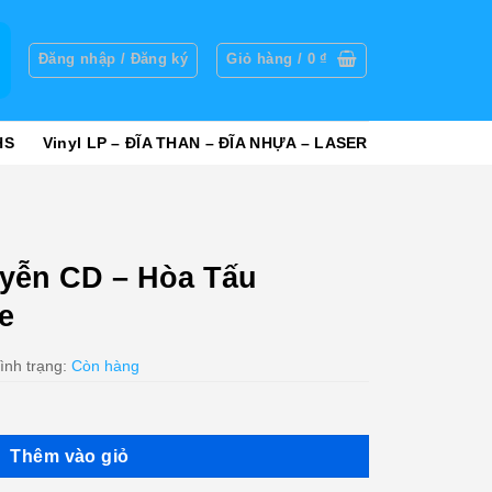
g
Đăng nhập / Đăng ký
Giỏ hàng /
0
₫
HS
Vinyl LP – ĐĨA THAN – ĐĨA NHỰA – LASER
uyễn CD – Hòa Tấu
e
ình trạng:
Còn hàng
Thêm vào giỏ