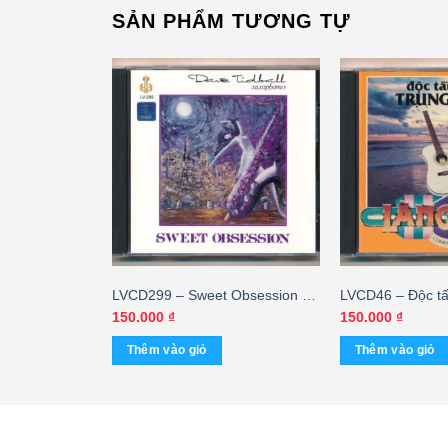
SẢN PHẨM TƯƠNG TỰ
er Love (Hòa
LVCD299 – Sweet Obsession –
LVCD46 – Độc tấ
Dave Tidball (Hòa Tấu) (MFJ)
Nghĩa 2 – (Nhạc
150.000
₫
150.000
₫
Thêm vào giỏ
Thêm vào giỏ