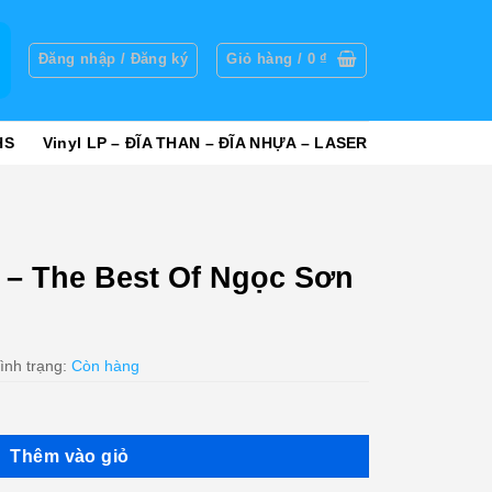
g
Đăng nhập / Đăng ký
Giỏ hàng /
0
₫
HS
Vinyl LP – ĐĨA THAN – ĐĨA NHỰA – LASER
– The Best Of Ngọc Sơn
ình trạng:
Còn hàng
Thêm vào giỏ