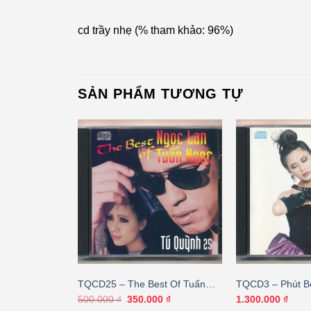
cd trầy nhẹ (% tham khảo: 96%)
SẢN PHẨM TƯƠNG TỰ
ẩm Kiêm
TQCD25 – The Best Of Tuấn
TQCD3 – Phút B
uế 2
Ngọc – Ngọc Lan (JVC, Trầy)
By Distronic) K
Giá
Giá
500.000
₫
350.000
₫
1.300.000
₫
gốc
hiện
KGTUS