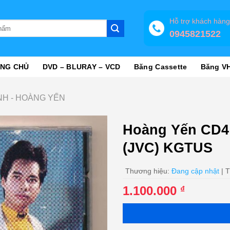
Hỗ trợ khách hàn
0945821522
NG CHỦ
DVD – BLURAY – VCD
Băng Cassette
Băng V
NH - HOÀNG YẾN
Hoàng Yến CD4 
(JVC) KGTUS
Thương hiệu:
Đang cập nhật
| T
1.100.000
₫