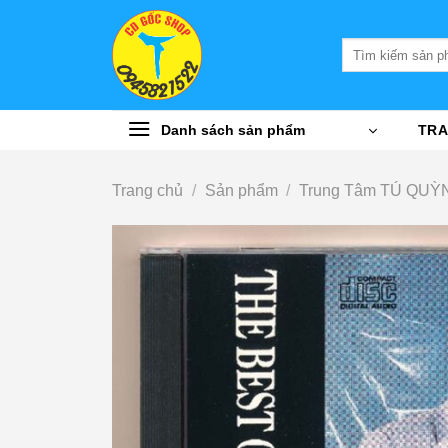
Bỏ
qua
Tìm
nội
kiếm:
dung
Danh sách sản phẩm
TRA
Trang chủ
/
Sản phẩm
/
Trung Tâm TÚ QUỲ