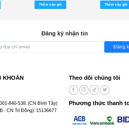
Thêm vào giỏ
Thêm vào giỏ
Đăng ký nhận tin
Đăng k
I KHOẢN
Theo dõi chúng tôi
Phương thức thanh t
001-840-538. (CN Bình Tây)
- CN Trị Đông): 15136677