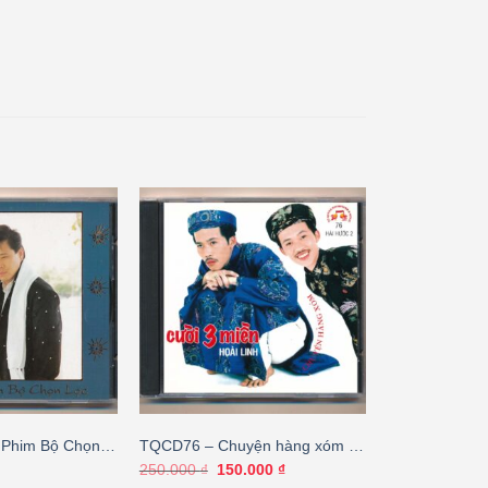
Phim Bộ Chọn
TQCD76 – Chuyện hàng xóm –
istronic) KGTUS
Hoài Linh
Giá
Giá
250.000
₫
150.000
₫
gốc
hiện