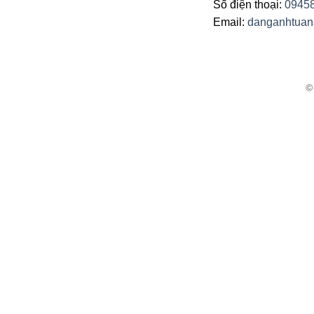
Số điện thoại:
0945
Email:
danganhtua