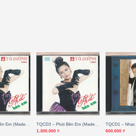
ên Em (Made
TQCD3 – Phút Bên Em (Made
TQCD1 – Nhạc 
GTH9
By Distronic) KGTUS
Lọc (Made By D
1.300.000
₫
600.000
₫