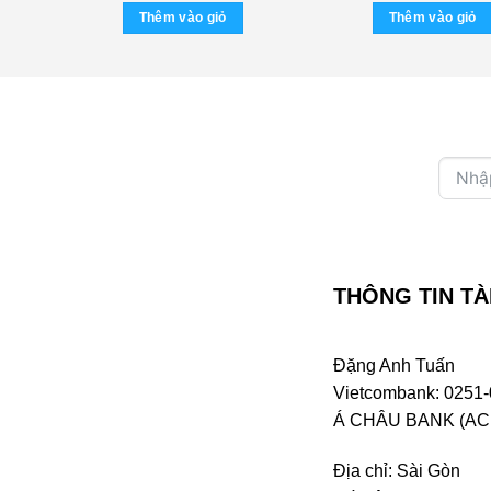
là:
tại
Thêm vào giỏ
Thêm vào giỏ
500.000 ₫.
là:
350.000 ₫.
THÔNG TIN TÀ
Đặng Anh Tuấn
Vietcombank: 0251-
Á CHÂU BANK (ACB 
Địa chỉ: Sài Gòn