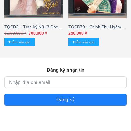
TQCD2 – Tình Kỹ Nữ (3 Góc
TQCD79 – Chinh Phụ Ngâm –
Thiếu, Trầy) KGTUS
Hồng Vân
Giá
Giá
1.000.000
₫
700.000
₫
250.000
₫
gốc
hiện
là:
tại
Thêm vào giỏ
Thêm vào giỏ
1.000.000 ₫.
là:
700.000 ₫.
Đăng ký nhận tin
Đăng ký