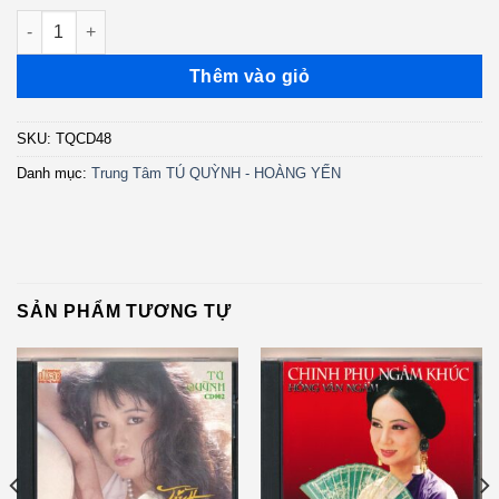
TQCD48 - Tình Muộn - Tình Khúc Song Ngọc số lượng
Thêm vào giỏ
SKU:
TQCD48
Danh mục:
Trung Tâm TÚ QUỲNH - HOÀNG YẾN
SẢN PHẨM TƯƠNG TỰ