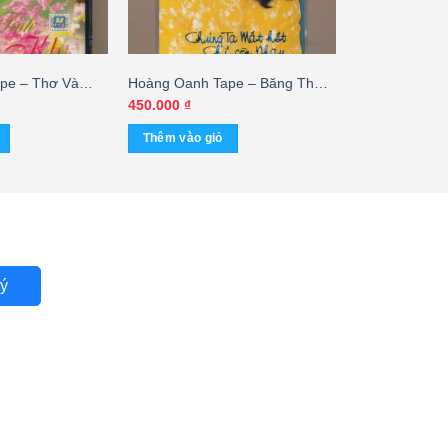
pe – Thơ Và
Hoàng Oanh Tape – Băng Thơ 5
ện Tình TTKH
– Chúng Ta Mất Hết Chỉ Còn
450.000
₫
GTUS
Nhau (KGTUS)
Thêm vào giỏ
ý