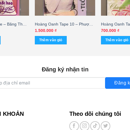
e – Băng Thơ 4
Hoàng Oanh Tape 10 – Phượng
Hoàng Oanh Ta
i Gôn (Băng
Vỹ Trường Xưa – Tuổi Học Trò
Nhạc 1 – Chuy
1.500.000
₫
700.000
₫
(KGTUS)
(Băng Đen) K
Thêm vào giỏ
Thêm vào giỏ
Đăng ký nhận tin
Đăng k
I KHOẢN
Theo dõi chúng tôi