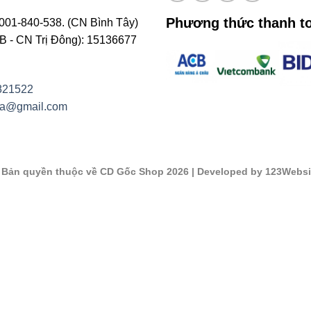
Phương thức thanh t
001-840-538. (CN Bình Tây)
- CN Trị Đông): 15136677
821522
na@gmail.com
©
Bản quyền thuộc về CD Gốc Shop 2026
| Developed by 123Websi