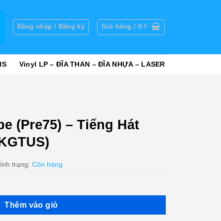
g
Đăng nhập / Đăng ký
Giỏ hàng /
0
₫
HS
Vinyl LP – ĐĨA THAN – ĐĨA NHỰA – LASER
e (Pre75) – Tiếng Hát
(KGTUS)
ình trạng:
Còn hàng
Thêm vào giỏ