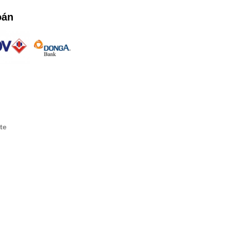
oán
te