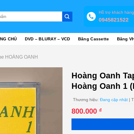
Hỗ trợ khách hàn
0945821522
NG CHỦ
DVD – BLURAY – VCD
Băng Cassette
Băng V
pe HOÀNG OANH
Hoàng Oanh Tap
Hoàng Oanh 1 
Thương hiệu:
Đang cập nhật
| T
800.000
₫