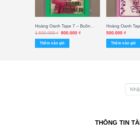
 6 – Dân Ca
Hoàng Oanh Tape 7 – Buồn
Hoàng Oanh Tap
– Nam Trung
Trong Kỷ Niệm (Băng Đen,
– Hai Sắc Hoa T
Giá
Giá
1.500.000
₫
800.000
₫
500.000
₫
gốc
hiện
 Đục) KGTUS
KHÔNG BÌA GỐC) KGFR
Đen) KGTUS
là:
tại
Thêm vào giỏ
Thêm vào giỏ
1.500.000 ₫.
là:
800.000 ₫.
THÔNG TIN TÀ