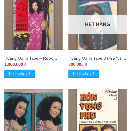
HẾT HÀNG
Hoàng Oanh Tape – Rước
Hoàng Oanh Tape 3 (Pre75) –
Xuân Về Nhà (KGTUS)
Tiếng Hát Hoàng Oanh 3
1.000.000
₫
800.000
₫
(KGTUS)
Thêm vào giỏ
Thêm vào giỏ