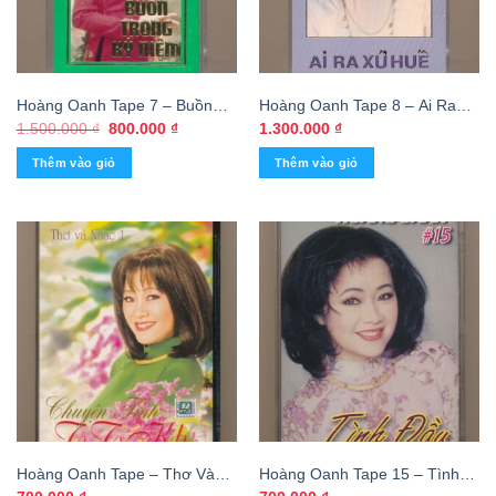
Hoàng Oanh Tape 7 – Buồn
Hoàng Oanh Tape 8 – Ai Ra
Trong Kỷ Niệm (Băng Đen,
Xứ Huế (Băng Trong) KGTUS
Giá
Giá
1.500.000
₫
800.000
₫
1.300.000
₫
gốc
hiện
KHÔNG BÌA GỐC) KGFR
là:
tại
Thêm vào giỏ
Thêm vào giỏ
1.500.000 ₫.
là:
800.000 ₫.
Hoàng Oanh Tape – Thơ Và
Hoàng Oanh Tape 15 – Tình
Nhạc 1 – Chuyện Tình TTKH
Đầu (KGTUS)