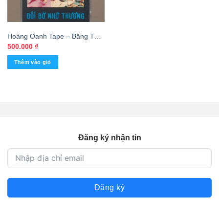
Hoàng Oanh Tape – Băng Thơ
3 – Đôi Bờ Nhớ Thương
500.000
₫
(KGTUS)
Thêm vào giỏ
Đăng ký nhận tin
Đăng ký