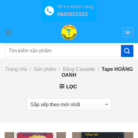
Bỏ
Hỗ trợ khách hàng
qua
0945821522
nội
dung
Tìm
kiếm:
Trang chủ
/
Sản phẩm
/
Băng Cassette
/
Tape HOÀNG
OANH
LỌC