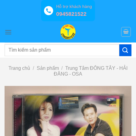
Bỏ
Hỗ trợ khách hàng
qua
0945821522
nội
dung
Tìm
kiếm:
Trang chủ
/
Sản phẩm
/
Trung Tâm ĐÔNG TÂY - HẢI
ĐĂNG - OSA