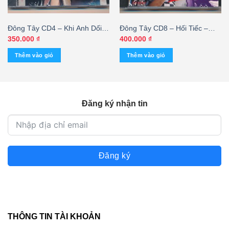
Đông Tây CD4 – Khi Anh Dối
Đông Tây CD8 – Hối Tiếc –
Em (Nguyên Seal) KGTC
Hoàng Tâm 1 (3 Góc, bìa sau
350.000
₫
400.000
₫
in vi tính) KGVHC – cái
Thêm vào giỏ
Thêm vào giỏ
Đăng ký nhận tin
Đăng ký
THÔNG TIN TÀI KHOẢN