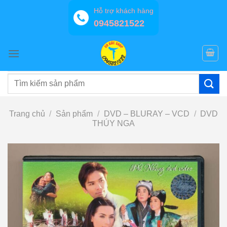
Bỏ
Hỗ trợ khách hàng
qua
0945821522
nội
dung
Tìm
kiếm:
Trang chủ
/
Sản phẩm
/
DVD – BLURAY – VCD
/
DVD
THÚY NGA