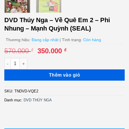
DVD Thúy Nga – Về Quê Em 2 – Phi
Nhung – Mạnh Quỳnh (SEAL)
Thương hiệu:
Đang cập nhật
| Tình trạng:
Còn hàng
Giá
Giá
570.000
350.000
₫
₫
gốc
hiện
DVD Thúy Nga - Về Quê Em 2 - Phi Nhung - Mạnh Quỳnh (SEAL
là:
tại
570.000 ₫.
là:
Thêm vào giỏ
350.000 ₫.
SKU:
TNDVD-VQE2
Danh mục:
DVD THÚY NGA