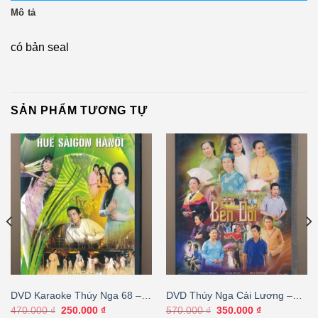
Mô tả
có bản seal
SẢN PHẨM TƯƠNG TỰ
DVD Karaoke Thúy Nga 68 –
DVD Thúy Nga Cải Lương –
Huế Sài Gòn Hà Nội (USED)
Bến Đợi (SEAL)
Giá
Giá
Giá
Giá
470.000
₫
250.000
₫
570.000
₫
350.000
₫