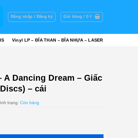
g
Đăng nhập / Đăng ký
Giỏ hàng /
0
₫
HS
Vinyl LP – ĐĨA THAN – ĐĨA NHỰA – LASER
 A Dancing Dream – Giấc
Discs) – cái
ình trạng:
Còn hàng
m - Giấc Mơ Khiêu Vũ (3 Discs) - cái số lượng