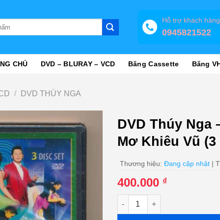
Hỗ trợ khách hàn
0945821522
NG CHỦ
DVD – BLURAY – VCD
Băng Cassette
Băng V
VCD
/
DVD THÚY NGA
DVD Thúy Nga –
Mơ Khiêu Vũ (3 
Thương hiệu:
Đang cập nhật
| T
400.000
₫
DVD Thúy Nga - A Dancing Drea