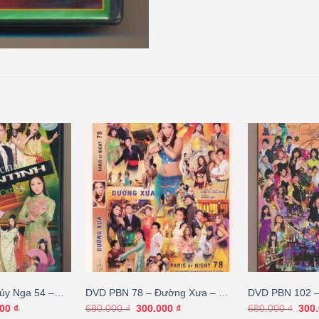
úy Nga 54 –
DVD PBN 78 – Đường Xưa – Với
DVD PBN 102 –
h
Những Dòng Nhạc Của Quốc
Phương – Nhạc
Giá
Giá
Giá
Giá
000
₫
680.000
₫
300.000
₫
680.000
₫
300
hiện
gốc
hiện
gốc