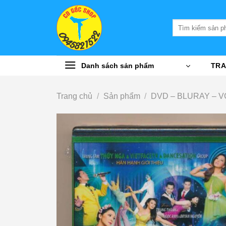
Bỏ
qua
Tìm
nội
kiếm:
dung
Danh sách sản phẩm
TRA
Trang chủ
/
Sản phẩm
/
DVD – BLURAY – 