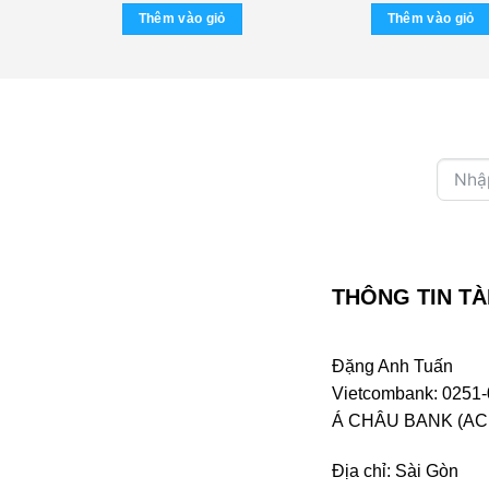
Disc) SEAL
là:
tại
là:
Thêm vào giỏ
Thêm vào giỏ
470.000 ₫.
là:
470.0
250.000 ₫.
THÔNG TIN TÀ
Đặng Anh Tuấn
Vietcombank: 0251-
Á CHÂU BANK (ACB 
Địa chỉ: Sài Gòn