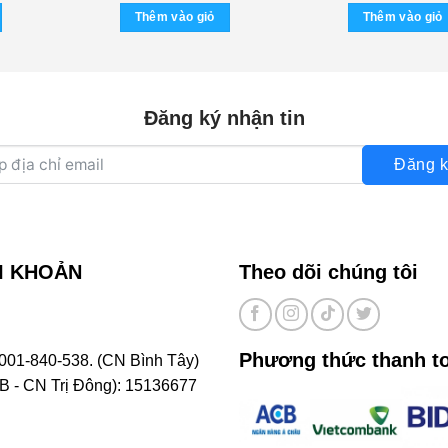
Dũng – Châu Kỳ – Tùng Giang
(USED)
tại
là:
tại
là:
Thêm vào giỏ
Thêm vào giỏ
(USED) KGTUS
00 ₫.
là:
680.000 ₫.
là:
680.
300.000 ₫.
300.000 ₫.
Đăng ký nhận tin
Đăng k
I KHOẢN
Theo dõi chúng tôi
Phương thức thanh t
001-840-538. (CN Bình Tây)
- CN Trị Đông): 15136677