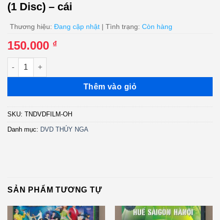
(1 Disc) – cái
Thương hiệu:
Đang cập nhật
| Tình trạng:
Còn hàng
150.000
₫
DVD Thúy Nga Film - Oan Hồn (Spirits) (1 Disc) - cái số lượng
Thêm vào giỏ
SKU:
TNDVDFILM-OH
Danh mục:
DVD THÚY NGA
SẢN PHẨM TƯƠNG TỰ