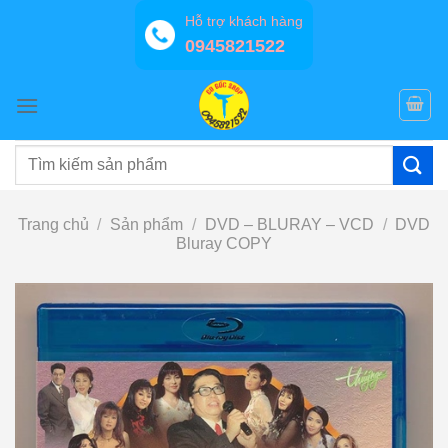
Bỏ
Hỗ trợ khách hàng
qua
0945821522
nội
dung
Tìm
kiếm:
Trang chủ
/
Sản phẩm
/
DVD – BLURAY – VCD
/
DVD
Bluray COPY