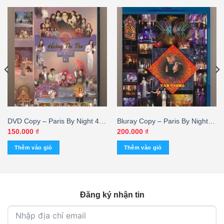
DVD Copy – Paris By Night 41
Bluray Copy – Paris By Night
– Hoàng Thi Thơ Một Đời Cho
27 – Văn Phụng Tiếng Hát Với
150.000
₫
200.000
₫
Âm Nhạc
Cung Đàn
Thêm vào giỏ
Thêm vào giỏ
Đăng ký nhận tin