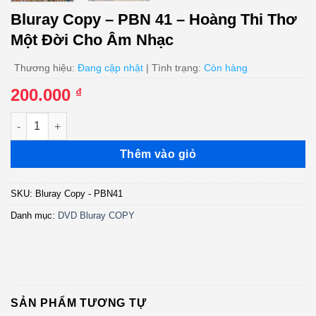
Bluray Copy – PBN 41 – Hoàng Thi Thơ
Một Đời Cho Âm Nhạc
Thương hiệu:
Đang cập nhật
| Tình trạng:
Còn hàng
200.000
₫
Bluray Copy - PBN 41 - Hoàng Thi Thơ Một Đời Cho Âm Nhạc s
Thêm vào giỏ
SKU:
Bluray Copy - PBN41
Danh mục:
DVD Bluray COPY
SẢN PHẨM TƯƠNG TỰ