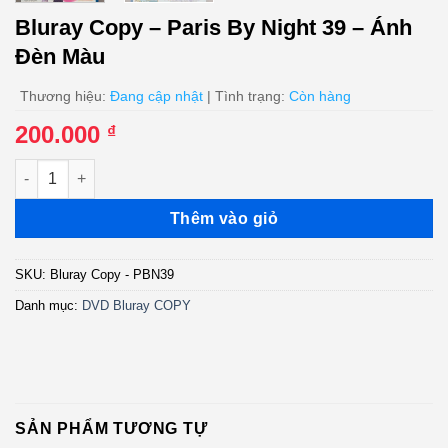
Bluray Copy – Paris By Night 39 – Ánh
Đèn Màu
Thương hiệu:
Đang cập nhật
| Tình trạng:
Còn hàng
200.000
₫
Bluray Copy - Paris By Night 39 - Ánh Đèn Màu số lượng
Thêm vào giỏ
SKU:
Bluray Copy - PBN39
Danh mục:
DVD Bluray COPY
SẢN PHẨM TƯƠNG TỰ