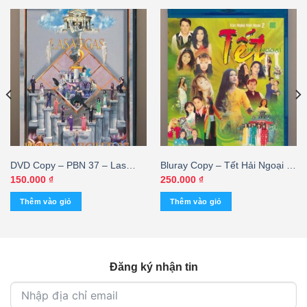
DVD Copy – PBN 37 – Las
Bluray Copy – Tết Hải Ngoại –
Vegas 2
Văn Nghệ Việt Nam 2 (Bluray
150.000
₫
250.000
₫
50Gb)
Thêm vào giỏ
Thêm vào giỏ
Đăng ký nhận tin