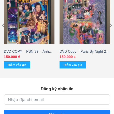
DVD COPY – PBN 39 – Ánh
DVD Copy – Paris By Night 22
Đèn Màu
– 40 Năm Âm Nhạc Lam
150.000
₫
150.000
₫
Phương
Thêm vào giỏ
Thêm vào giỏ
Đăng ký nhận tin