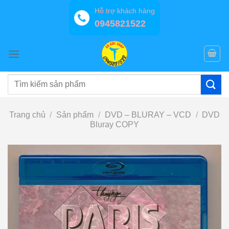
Bỏ
Hỗ trợ khách hàng
qua
0945821522
nội
dung
Tìm
kiếm:
Trang chủ
/
Sản phẩm
/
DVD – BLURAY – VCD
/
DVD
Bluray COPY