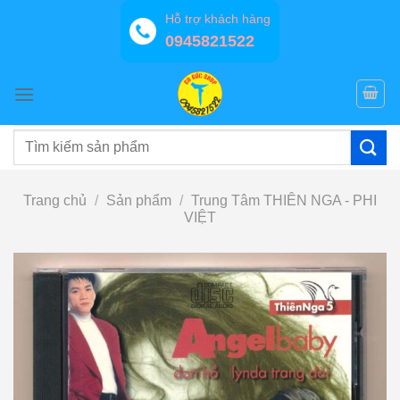
Bỏ
Hỗ trợ khách hàng
qua
0945821522
nội
dung
Tìm
kiếm:
Trang chủ
/
Sản phẩm
/
Trung Tâm THIÊN NGA - PHI
VIỆT