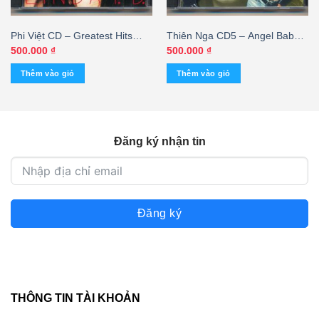
Phi Việt CD – Greatest Hits
Thiên Nga CD5 – Angel Baby –
Collection – Linda Trang Đài (3
Don Hồ – Lynda Trang Đài (3
500.000
₫
500.000
₫
Góc) KGTH9
Góc)
Thêm vào giỏ
Thêm vào giỏ
Đăng ký nhận tin
Đăng ký
THÔNG TIN TÀI KHOẢN