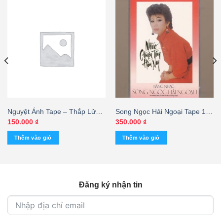
Nguyệt Ánh Tape – Thắp Lửa
Song Ngọc Hải Ngoại Tape 1 –
Yêu Thương – Nguyệt Ánh –
Những Chuyện Tình Hôm Nay
150.000
₫
350.000
₫
Việt Dzũng (Không Bìa) KGMG
(KGTC)
Thêm vào giỏ
Thêm vào giỏ
– cái
Đăng ký nhận tin