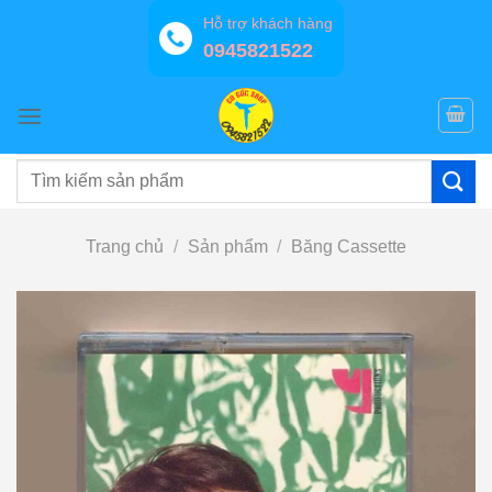
Bỏ
Hỗ trợ khách hàng
qua
0945821522
nội
dung
Tìm
kiếm:
Trang chủ
/
Sản phẩm
/
Băng Cassette