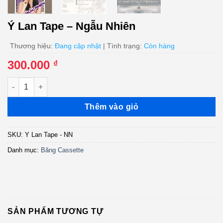
Ý Lan Tape – Ngẫu Nhiên
Thương hiệu:
Đang cập nhật
| Tình trạng:
Còn hàng
300.000
₫
Ý Lan Tape - Ngẫu Nhiên số lượng
Thêm vào giỏ
SKU:
Y Lan Tape - NN
Danh mục:
Băng Cassette
SẢN PHẨM TƯƠNG TỰ