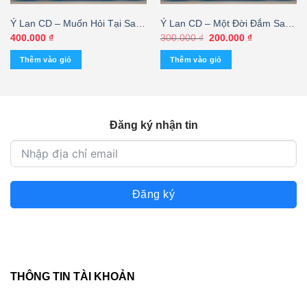
Ý Lan CD – Muốn Hỏi Tại Sao
Ý Lan CD – Một Đời Đắm Say
(Phôi @) KGTUS
– Ý Lan
Giá
Giá
400.000
₫
300.000
₫
200.000
₫
gốc
hiện
là:
tại
Thêm vào giỏ
Thêm vào giỏ
300.000 ₫.
là:
200.000 ₫.
Đăng ký nhận tin
Đăng ký
THÔNG TIN TÀI KHOẢN