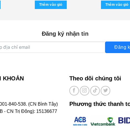
là:
Thêm vào giỏ
Thêm vào giỏ
300.
Đăng ký nhận tin
Đăng k
I KHOẢN
Theo dõi chúng tôi
Phương thức thanh t
001-840-538. (CN Bình Tây)
- CN Trị Đông): 15136677