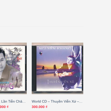
 Lần Tiễn Chân
World CD – Thuyền Viễn Xứ –
n Khang – Ngọc
Nguyên Khang
Giá
.000
₫
300.000
₫
hiện
(Trầy) KGTH9