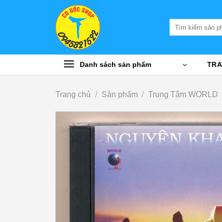
Bỏ
qua
Tìm
nội
kiếm:
dung
Danh sách sản phẩm
TRA
Trang chủ
/
Sản phẩm
/
Trung Tâm WORLD