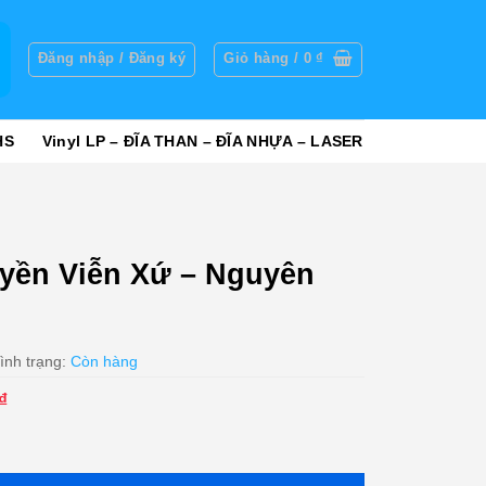
g
Đăng nhập / Đăng ký
Giỏ hàng /
0
₫
HS
Vinyl LP – ĐĨA THAN – ĐĨA NHỰA – LASER
yền Viễn Xứ – Nguyên
ình trạng:
Còn hàng
Giá
₫
hiện
Nguyên Khang (Trầy) số lượng
tại
₫.
là: