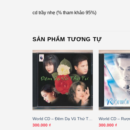
cd trầy nhẹ (% tham khảo 95%)
SẢN PHẨM TƯƠNG TỰ
Dạ Vũ Thứ 6 –
World CD – Đêm Dạ Vũ Thứ Tư
World CD – Rượ
S)
– Lưu Hồng
Cho Ta – Nguyê
300.000
₫
300.000
₫