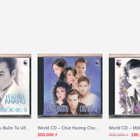
u Buồn Ta Uống
World CD – Chút Hương Cho
World CD – Một
n Khang
Gió 4 – Lưu Hồng
Người – Nguyê
Giá
300.000
₫
300.000
₫
180
gốc
Hương – Julie 