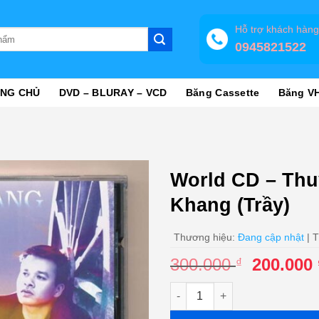
Hỗ trợ khách hàn
0945821522
NG CHỦ
DVD – BLURAY – VCD
Băng Cassette
Băng V
World CD – Thu
Khang (Trầy)
Thương hiệu:
Đang cập nhật
| T
Giá
300.000
200.000
₫
gốc
World CD - Thuyền Viễn Xứ - 
là:
300.000 