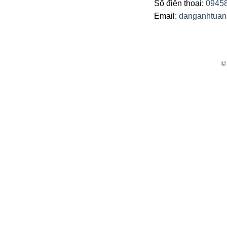
Số điện thoại:
0945
Email:
danganhtua