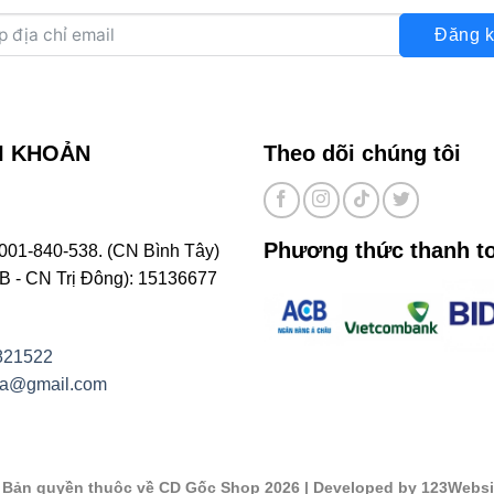
Đăng k
I KHOẢN
Theo dõi chúng tôi
Phương thức thanh t
001-840-538. (CN Bình Tây)
- CN Trị Đông): 15136677
821522
na@gmail.com
©
Bản quyền thuộc về CD Gốc Shop 2026
| Developed by 123Websi