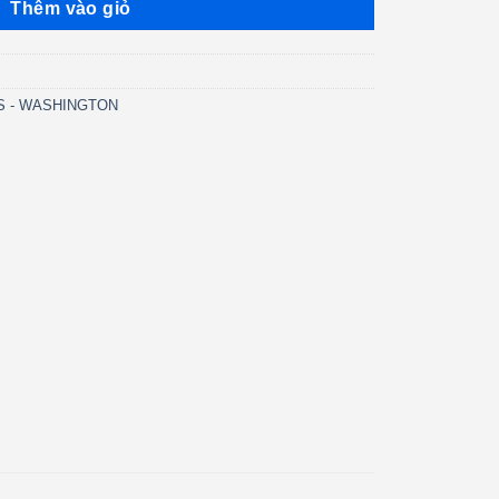
Thêm vào giỏ
’S - WASHINGTON