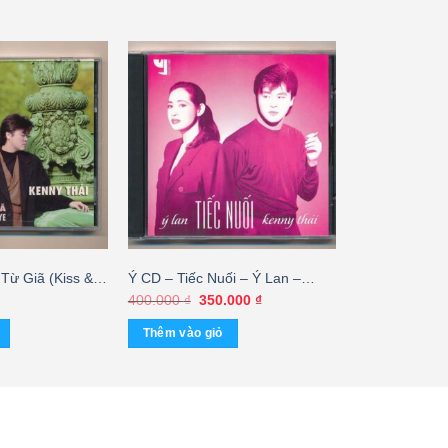
Từ Giã (Kiss &
Ý CD – Tiếc Nuối – Ý Lan –
– Kenny Thái
Kenny Thái (3G) KGTUS
Giá
Giá
400.000
₫
350.000
₫
gốc
hiện
là:
tại
Thêm vào giỏ
400.000 ₫.
là:
350.000 ₫.