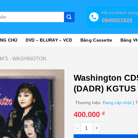
Hỗ trợ khách hàn
0945821522
NG CHỦ
DVD – BLURAY – VCD
Băng Cassette
Băng V
XIM’S - WASHINGTON
Washington CD
(DADR) KGTUS
Thương hiệu:
Đang cập nhật
| T
400.000
₫
Washington CD5 - Tình Khúc