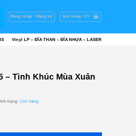
g
Đăng nhập / Đăng ký
Giỏ hàng /
0
₫
HS
Vinyl LP – ĐĨA THAN – ĐĨA NHỰA – LASER
5 – Tình Khúc Mùa Xuân
ình trạng:
Còn hàng
 Mùa Xuân (DADR) KGTUS số lượng