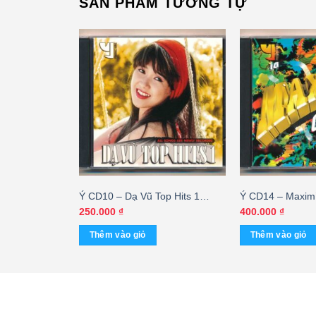
SẢN PHẨM TƯƠNG TỰ
rnational –
Ý CD10 – Dạ Vũ Top Hits 1
Ý CD14 – Maxim’
Forgive Me
(Taiwan) KGTUS
(DADR) KGVHC
Giá
00
₫
250.000
₫
400.000
₫
hiện
tại
Thêm vào giỏ
Thêm vào giỏ
0 ₫.
là:
150.000 ₫.