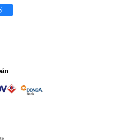
ý
oán
te