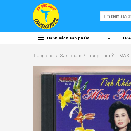
Bỏ
qua
Tìm
nội
kiếm:
dung
Danh sách sản phẩm
TRA
Trang chủ
/
Sản phẩm
/
Trung Tâm Ý – MA