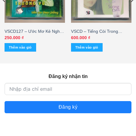
VSCD127 – Ước Mơ Kẻ Nghèo
VSCD – Tiếng Còi Trong
– Tiễn Em Theo Chồng –
Sương Đêm – Tâm Đoan 7
250.000
₫
600.000
₫
Trường Vũ
(Discfarm) KGCQN
Thêm vào giỏ
Thêm vào giỏ
Đăng ký nhận tin
Đăng ký