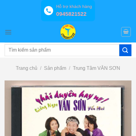
Bỏ
Hỗ trợ khách hàng
qua
0945821522
nội
dung
Tìm
kiếm:
Trang chủ
/
Sản phẩm
/
Trung Tâm VÂN SƠN