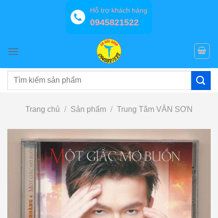
Bỏ
Hỗ trợ khách hàng
qua
0945821522
nội
dung
Tìm
kiếm:
Trang chủ
/
Sản phẩm
/
Trung Tâm VÂN SƠN