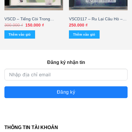
VSCD – Tiếng Còi Trong
VSCD117 – Ru Lại Câu Hò –
Sương Đêm – Tâm Đoan 7
Nhã Thanh 2 (KGTH9)
Giá
Giá
300.000
₫
150.000
₫
250.000
₫
gốc
hiện
(Made In Taiwan, KHÔNG BÌA
là:
tại
Thêm vào giỏ
Thêm vào giỏ
SAU GỐC)
300.000 ₫.
là:
150.000 ₫.
Đăng ký nhận tin
Đăng ký
THÔNG TIN TÀI KHOẢN