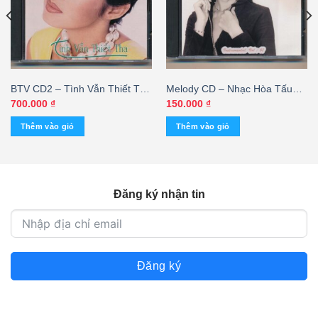
BTV CD2 – Tình Vẫn Thiết Tha
Melody CD – Nhạc Hòa Tấu
(3 Góc)
Thánh Ca – Chân Tình – cái
700.000
₫
150.000
₫
Thêm vào giỏ
Thêm vào giỏ
Đăng ký nhận tin
Đăng ký