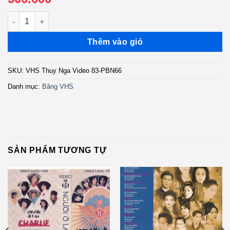
VHS Thúy Nga Video 83 - Paris By Night 66 - Người Tình Và Quê
Thêm vào giỏ
SKU:
VHS Thuy Nga Video 83-PBN66
Danh mục:
Băng VHS
SẢN PHẨM TƯƠNG TỰ