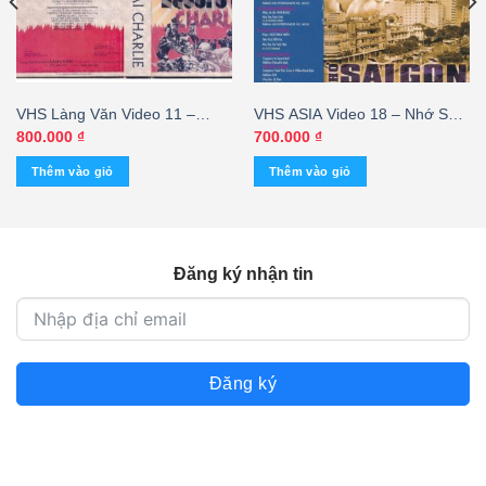
VHS Làng Văn Video 11 –
VHS ASIA Video 18 – Nhớ Sài
Người Ở Lại Charlie
Gòn
800.000
₫
700.000
₫
Thêm vào giỏ
Thêm vào giỏ
Đăng ký nhận tin
Đăng ký