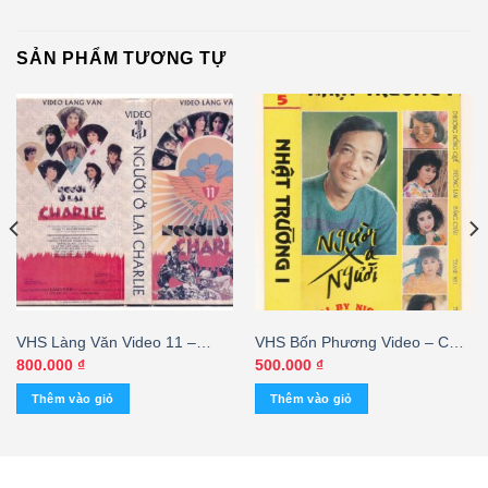
SẢN PHẨM TƯƠNG TỰ
VHS Làng Văn Video 11 –
VHS Bốn Phương Video – Cali
Người Ở Lại Charlie
By Night 5 – Người Xa Người –
800.000
₫
500.000
₫
Nhật Trường 1
Thêm vào giỏ
Thêm vào giỏ