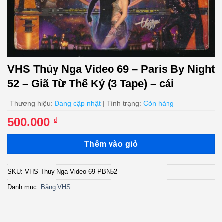
VHS Thúy Nga Video 69 – Paris By Night
52 – Giã Từ Thế Kỷ (3 Tape) – cái
Thương hiệu:
Đang cập nhật
| Tình trạng:
Còn hàng
500.000
₫
Thêm vào giỏ
SKU:
VHS Thuy Nga Video 69-PBN52
Danh mục:
Băng VHS