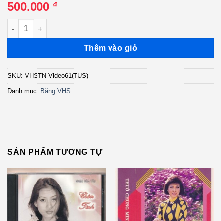
500.000
₫
VHS Thúy Nga Video 61 - Paris By Night 44 - Tiền - cái số lượng
Thêm vào giỏ
SKU:
VHSTN-Video61(TUS)
Danh mục:
Băng VHS
SẢN PHẨM TƯƠNG TỰ