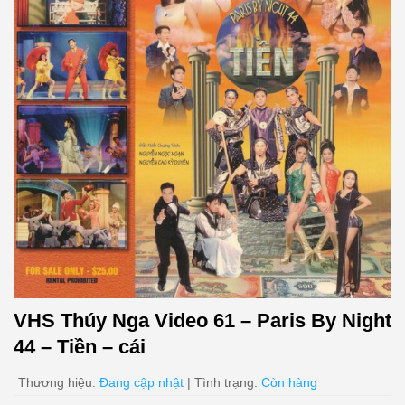
VHS Thúy Nga Video 61 – Paris By Night
44 – Tiền – cái
Thương hiệu:
Đang cập nhật
| Tình trạng:
Còn hàng