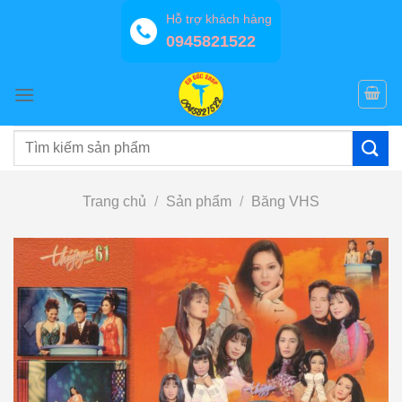
Bỏ
Hỗ trợ khách hàng
qua
0945821522
nội
dung
Tìm
kiếm:
Trang chủ
/
Sản phẩm
/
Băng VHS