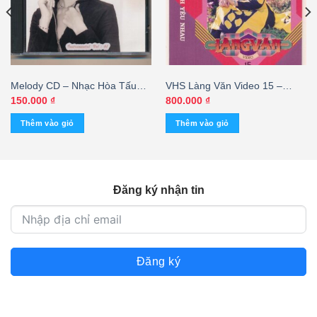
Melody CD – Nhạc Hòa Tấu
VHS Làng Văn Video 15 –
Thánh Ca – Chân Tình – cái
Thuở Chúng Mình Yêu Nhau
150.000
₫
800.000
₫
Thêm vào giỏ
Thêm vào giỏ
Đăng ký nhận tin
Đăng ký