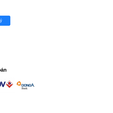
ý
oán