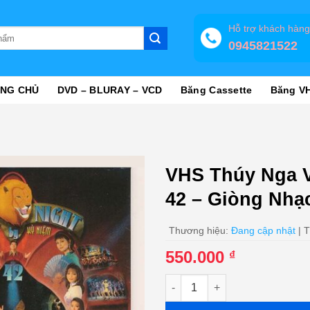
Hỗ trợ khách hàn
0945821522
NG CHỦ
DVD – BLURAY – VCD
Băng Cassette
Băng V
VHS Thúy Nga V
42 – Giòng Nhạc
Thương hiệu:
Đang cập nhật
| T
550.000
₫
VHS Thúy Nga Video 59 - Paris