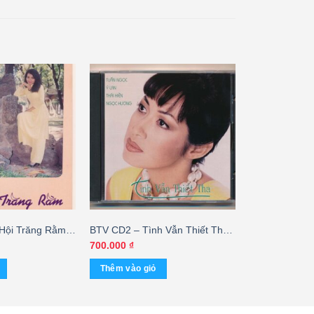
Hội Trăng Rằm 3
BTV CD2 – Tình Vẫn Thiết Tha
(3 Góc)
700.000
₫
Thêm vào giỏ