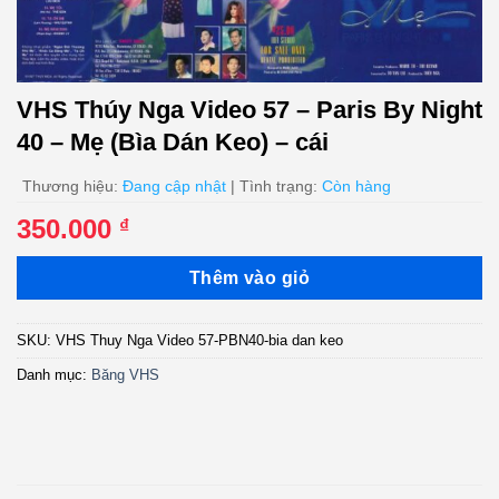
VHS Thúy Nga Video 57 – Paris By Night
40 – Mẹ (Bìa Dán Keo) – cái
Thương hiệu:
Đang cập nhật
| Tình trạng:
Còn hàng
350.000
₫
Thêm vào giỏ
SKU:
VHS Thuy Nga Video 57-PBN40-bia dan keo
Danh mục:
Băng VHS