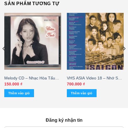
SẢN PHẨM TƯƠNG TỰ
Melody CD – Nhạc Hòa Tấu
VHS ASIA Video 18 – Nhớ Sài
Thánh Ca – Chân Tình – cái
Gòn
150.000
₫
700.000
₫
Thêm vào giỏ
Thêm vào giỏ
Đăng ký nhận tin