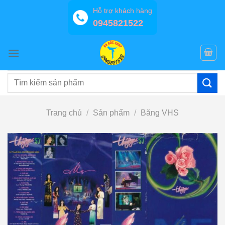
Bỏ
Hỗ trợ khách hàng
qua
0945821522
nội
dung
Tìm
kiếm:
Trang chủ
/
Sản phẩm
/
Băng VHS