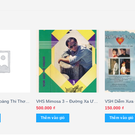
oàng Thi Thơ 2
VHS Mimosa 3 – Đường Xa Ướt
VSH Diễm Xưa –
 cái
Mưa
vọng – Kỳ Anh 
500.000
₫
150.000
₫
Sương – Hoàng
Thêm vào giỏ
Thêm vào giỏ
KGMG – cái