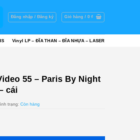
g
Đăng nhập / Đăng ký
Giỏ hàng /
0
₫
HS
Vinyl LP – ĐĨA THAN – ĐĨA NHỰA – LASER
ideo 55 – Paris By Night
– cái
ình trạng:
Còn hàng
By Night 38 - In Toronto - cái số lượng