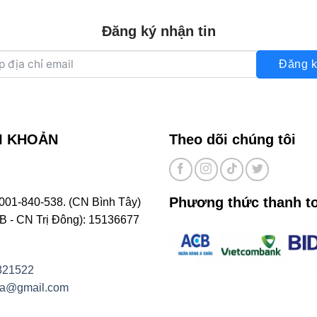
Đăng ký nhận tin
Đăng k
I KHOẢN
Theo dõi chúng tôi
Phương thức thanh t
001-840-538. (CN Bình Tây)
- CN Trị Đông): 15136677
821522
na@gmail.com