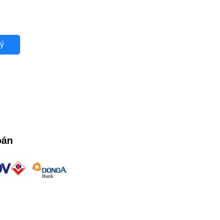
ý
oán