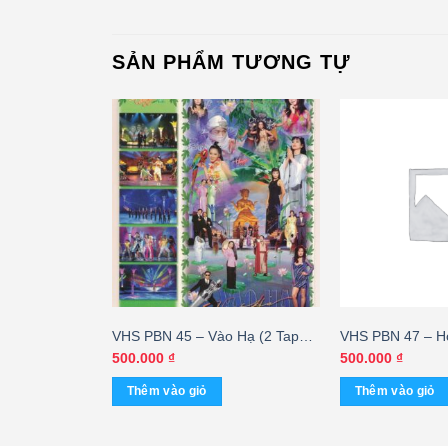
SẢN PHẨM TƯƠNG TỰ
 Sài Gòn Niềm
VHS PBN 45 – Vào Hạ (2 Tape)
VHS PBN 47 – H
KGTUS) – cái
KGMG – cái
(2 Tape) KGMG –
500.000
₫
500.000
₫
Thêm vào giỏ
Thêm vào giỏ