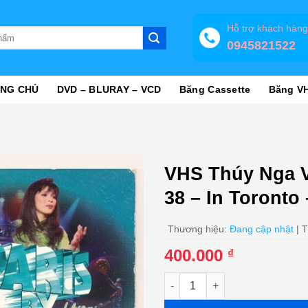
Hỗ trợ khách hàn
0945821522
NG CHỦ
DVD – BLURAY – VCD
Băng Cassette
Băng V
VHS Thúy Nga V
38 – In Toronto 
Thương hiệu:
Đang cập nhật
| T
400.000
₫
VHS Thúy Nga Video 55 - Paris 