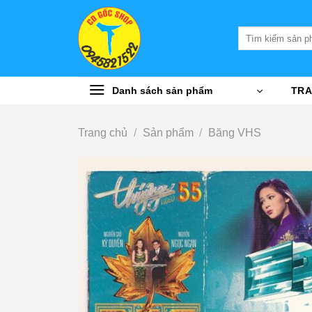
Bỏ
qua
Tìm
nội
kiếm:
dung
Danh sách sản phẩm
TRA
Trang chủ
/
Sản phẩm
/
Băng VHS