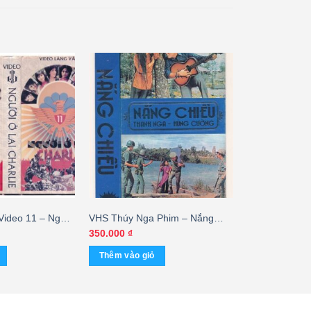
Video 11 – Người
VHS Thúy Nga Phim – Nắng
Chiều – Thanh Nga – Hùng
350.000
₫
Cường
Thêm vào giỏ