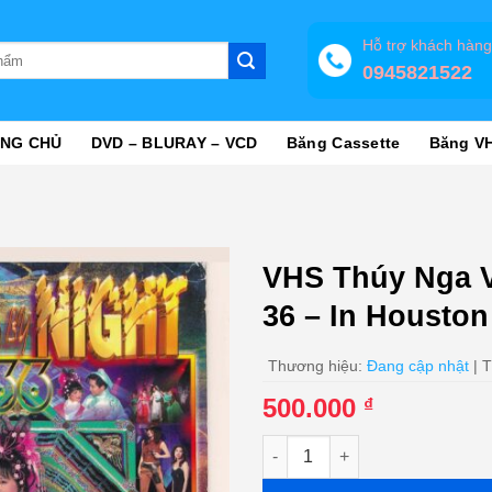
Hỗ trợ khách hàn
0945821522
NG CHỦ
DVD – BLURAY – VCD
Băng Cassette
Băng V
VHS Thúy Nga V
36 – In Houston
Thương hiệu:
Đang cập nhật
| T
500.000
₫
VHS Thúy Nga Video 53 - Paris 