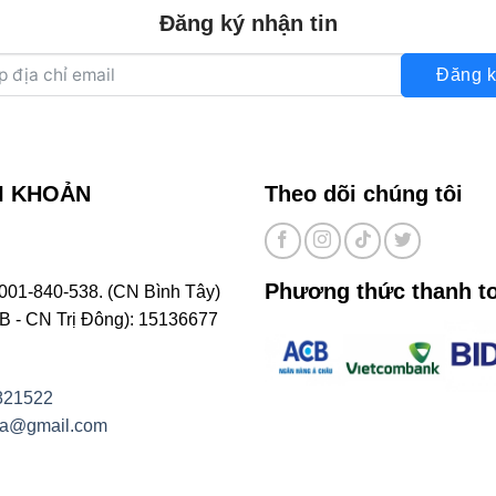
Đăng ký nhận tin
Đăng k
I KHOẢN
Theo dõi chúng tôi
Phương thức thanh t
001-840-538. (CN Bình Tây)
- CN Trị Đông): 15136677
821522
na@gmail.com