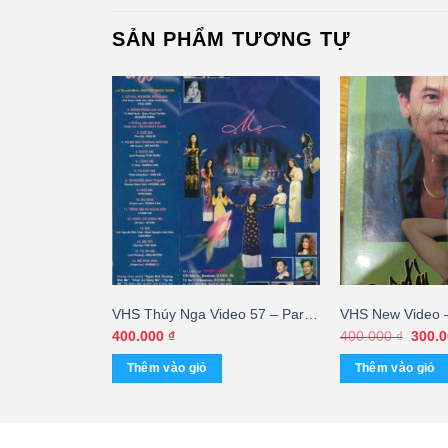
SẢN PHẨM TƯƠNG TỰ
n Video – Hà
VHS Thúy Nga Video 57 – Paris
VHS New Video 
ng
By Night 40 – Mẹ (2 Tape) – cái
Quên
Giá
400.000
₫
400.000
₫
300.
gốc
là:
Thêm vào giỏ
Thêm vào giỏ
400.0