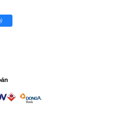
ý
oán