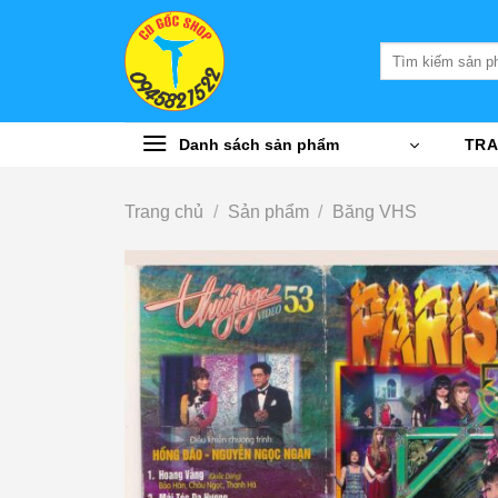
Bỏ
qua
Tìm
nội
kiếm:
dung
Danh sách sản phẩm
TRA
Trang chủ
/
Sản phẩm
/
Băng VHS