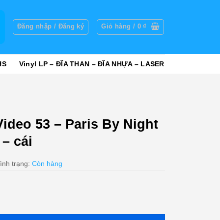
g
Đăng nhập / Đăng ký
Giỏ hàng /
0
₫
HS
Vinyl LP – ĐĨA THAN – ĐĨA NHỰA – LASER
ideo 53 – Paris By Night
 – cái
ình trạng:
Còn hàng
By Night 36 - In Houston - cái số lượng