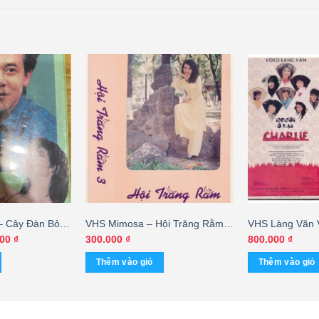
– Cây Đàn Bỏ
VHS Mimosa – Hội Trăng Rằm 3
VHS Làng Văn 
(KGTUS) – cái
Ở Lại Charlie
Giá
000
₫
300.000
₫
800.000
₫
hiện
tại
Thêm vào giỏ
Thêm vào giỏ
00 ₫.
là:
300.000 ₫.