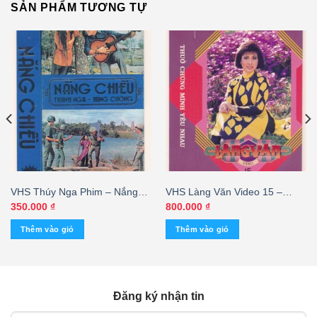
SẢN PHẨM TƯƠNG TỰ
VHS Thúy Nga Phim – Nắng
VHS Làng Văn Video 15 –
Chiều – Thanh Nga – Hùng
Thuở Chúng Mình Yêu Nhau
350.000
₫
800.000
₫
Cường
Thêm vào giỏ
Thêm vào giỏ
Đăng ký nhận tin