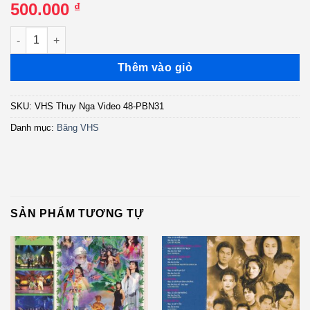
500.000
₫
VHS Thúy Nga Video 48 - Paris By Night 31 - cái số lượng
Thêm vào giỏ
SKU:
VHS Thuy Nga Video 48-PBN31
Danh mục:
Băng VHS
SẢN PHẨM TƯƠNG TỰ