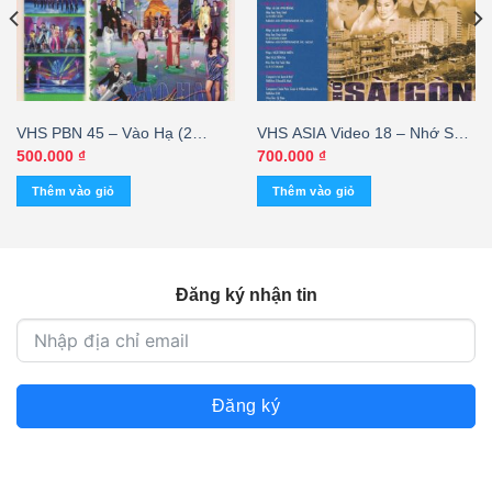
VHS PBN 45 – Vào Hạ (2
VHS ASIA Video 18 – Nhớ Sài
Tape) KGMG – cái
Gòn
500.000
₫
700.000
₫
Thêm vào giỏ
Thêm vào giỏ
Đăng ký nhận tin
Đăng ký