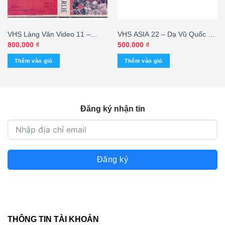
VHS Làng Văn Video 11 –
VHS ASIA 22 – Dạ Vũ Quốc Tế
Người Ở Lại Charlie
(2 Tape) KGMG – cái
800.000
₫
500.000
₫
Thêm vào giỏ
Thêm vào giỏ
Đăng ký nhận tin
Đăng ký
THÔNG TIN TÀI KHOẢN